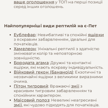
ваше оголошення
у ТОП на перші позиції
серед інших оголошень.
Найпопулярніші види рептилій на
є-Пет
Еублефар
ящірки
: Невибагливі та спокійні
з яскравим забарвленням, ідеальні для
початківців.
Хамелеон
: Унікальні рептилії з здатністю
змінювати колір та неповторною
зовнішністю.
Бородата агама
: Дружні та контактні
ящірки, які мають яскраву індивідуальність.
Війковий гекон (Бананоїд)
: Екзотичні та
незвичайні ящірки з великими виразними
очима.
Пітон тигровий
змії
: Вражаючі
з
красивим тигровим забарвленням та
спокійним характером.
Маїсовий полоз
: Невеликі неагресивні
змії
, які чудово підходять для початківців.