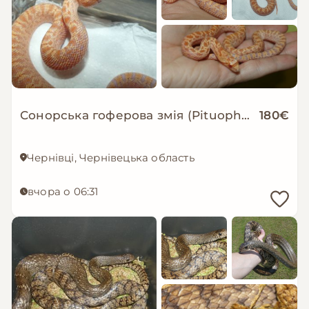
Сонорська гоферова змія (Pituophis catenifer affinis)
180€
Чернівці, Чернівецька область
вчора о 06:31