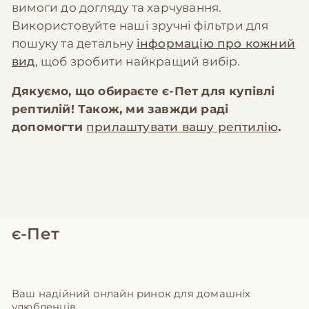
вимоги до догляду та харчування.
Використовуйте наші зручні фільтри для
пошуку та детальну
інформацію про кожний
вид
, щоб зробити найкращий вибір.
Дякуємо, що обираєте
є-Пет
для купівлі
рептилій! Також, ми завжди раді
допомогти
прилаштувати вашу рептилію
.
є-Пет
Ваш надійний онлайн ринок для домашніх
улюбленців