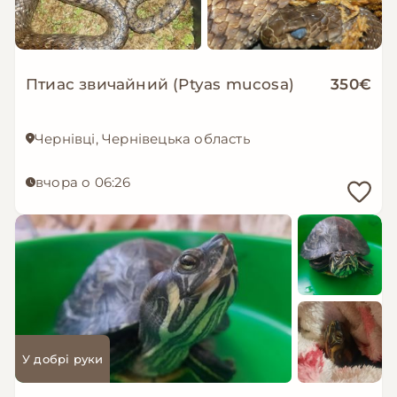
Птиас звичайний (Ptyas mucosa)
350€
Чернівці, Чернівецька область
вчора о 06:26
У добрі руки