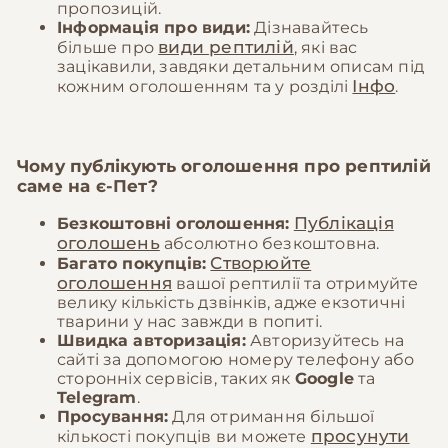
пропозицій.
Інформація про види:
Дізнавайтесь
види рептилій
більше про
, які вас
зацікавили, завдяки детальним описам під
Інфо
кожним оголошенням та у розділі
.
Чому публікують оголошення про рептилій
саме на
є-Пет
?
Публікація
Безкоштовні оголошення:
оголошень
абсолютно безкоштовна.
Створюйте
Багато покупців:
оголошення
вашої рептилії та отримуйте
велику кількість дзвінків, адже екзотичні
тварини у нас завжди в попиті.
Швидка авторизація:
Авторизуйтесь на
сайті за допомогою номеру телефону або
сторонніх сервісів, таких як
Google
та
Telegram
.
Просування:
Для отримання більшої
просунути
кількості покупців ви можете