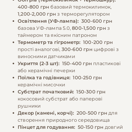
природі, через ризик паразитів та
має підтримуватися на рівні 40-50%.
400-800 грн
базовий термокилимок,
пестицидів.
Тераріум необхідно регулярно чистити,
1,200-2,000 грн
з терморегулятором
видаляючи продукти життєдіяльності та
Освітлення (УФ-лампа):
300-600 грн
залишки їжі. Важливо також стежити за
базова УФ-лампа 5.0,
800-1,500 грн
з
−10% на зоотовари
🎁
За промокодом E-PET
процесом линьки і за потреби допомагати
таймером та якісним патроном
Термометр та гігрометр:
100-200 грн
тварині, створюючи додаткову вологість.
прості аналогові,
300-600 грн
цифрові з
виносними датчиками
−10% на зоотовари
🎁
Укриття (2-3 шт):
150-400 грн
пластикові
За промокодом E-PET
або керамічні печерки
Поїлка та годівниця:
100-250 грн
керамічні мисочки
Субстрат початковий:
150-300 грн
кокосовий субстрат або паперові
рушники
Декор (камені, корчі):
200-500 грн
для
створення природного середовища
Пінцет для годування:
50-150 грн
довгий