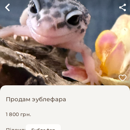
Продам эублефара
1 800 грн.