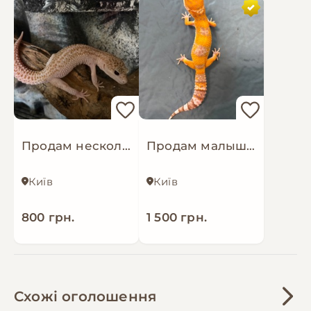
Продам несколько взрослых самок эублефара
Продам малыша эублефара
Київ
Київ
800 грн.
1 500 грн.
Схожі оголошення