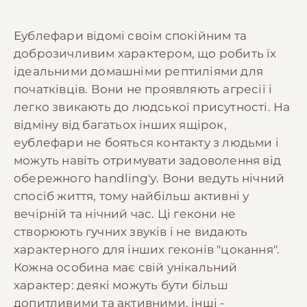
Еублефари відомі своїм спокійним та
доброзичливим характером, що робить їх
ідеальними домашніми рептиліями для
початківців. Вони не проявляють агресії і
легко звикають до людської присутності. На
відміну від багатьох інших ящірок,
еублефари не бояться контакту з людьми і
можуть навіть отримувати задоволення від
обережного handling'у. Вони ведуть нічний
спосіб життя, тому найбільш активні у
вечірній та нічний час. Ці гекони не
створюють гучних звуків і не видають
характерного для інших геконів "цокання".
Кожна особина має свій унікальний
характер: деякі можуть бути більш
допитливими та активними, інші -