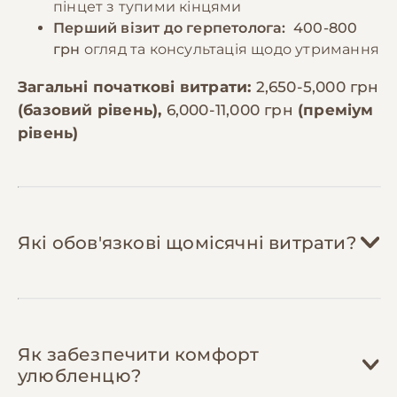
пінцет з тупими кінцями
Перший візит до герпетолога:
400-800
грн
огляд та консультація щодо утримання
Загальні початкові витрати:
2,650-5,000 грн
(базовий рівень),
6,000-11,000 грн
(преміум
рівень)
Які обов'язкові щомісячні витрати?
Корм (живі комахи):
400-800 грн/міс
Як забезпечити комфорт
Дорослий еублефар їсть 3-4 рази на
улюбленцю?
тиждень по 5-7 цвіркунів або