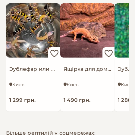
Эублефар или леопардовый геккон, пантеровый геккон разные окрасы
Ящірка для домашнього тераріума - Леопардовий гекон (еублефар) САМКИ
Киев
Киев
Киев
1 299 грн.
1 490 грн.
1 280 
Більше рептилій у соцмережах: