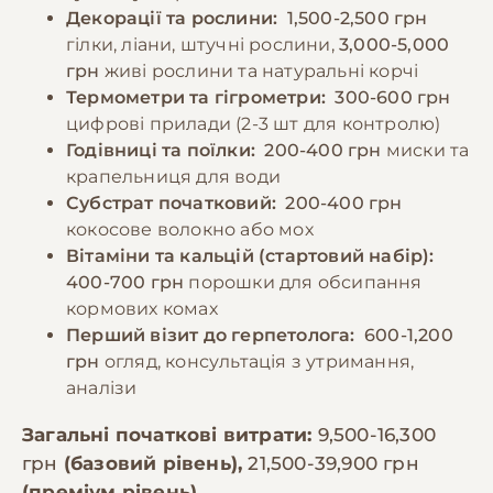
Декорації та рослини:
1,500-2,500 грн
гілки, ліани, штучні рослини,
3,000-5,000
грн
живі рослини та натуральні корчі
Термометри та гігрометри:
300-600 грн
цифрові прилади (2-3 шт для контролю)
Годівниці та поїлки:
200-400 грн
миски та
крапельниця для води
Субстрат початковий:
200-400 грн
кокосове волокно або мох
Вітаміни та кальцій (стартовий набір):
400-700 грн
порошки для обсипання
кормових комах
Перший візит до герпетолога:
600-1,200
грн
огляд, консультація з утримання,
аналізи
Загальні початкові витрати:
9,500-16,300
грн
(базовий рівень),
21,500-39,900 грн
(преміум рівень)