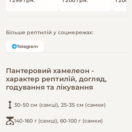
1 299 грн.
1 200 грн.
1 200 
Більше рептилій у соцмережах:
Telegram
Пантеровий хамелеон -
характер рептилій, догляд,
годування та лікування
30-50 см (самці), 25-35 см (самки)
140-160 г (самці), 60-100 г (самки)