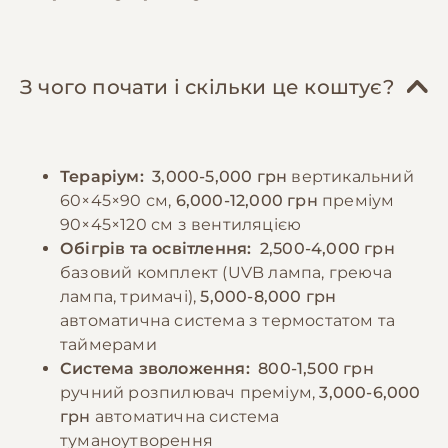
кальцієвою добавкою та вітамінами.
правильне освітлення, включаючи УФ-
Дорослих особин годують 3-4 рази на
лампи (5-10% UVB), які необхідно замінювати
тиждень, молодих - щодня. Важливо
кожні 6 місяців. Тераріум повинен бути
забезпечити комахам правильний раціон
обладнаний численними гілками різного
З чого почати і скільки це коштує?
(гатфідинг) перед тим, як давати їх
діаметру та живими рослинами для
хамелеону, використовуючи поживні овочі
створення природного середовища.
та фрукти. Дорослому хамелеону за один
Необхідно регулярно проводити
Тераріум:
3,000-5,000 грн
вертикальний
прийом їжі дають 5-7 комах. Необхідно
прибирання тераріуму та дезінфекцію всіх
60×45×90 см,
6,000-12,000 грн
преміум
постійно забезпечувати доступ до чистої
поверхонь. Важливо спостерігати за
90×45×120 см з вентиляцією
води, яку хамелеони п'ють у вигляді
поведінкою та станом шкіри хамелеона,
Обігрів та освітлення:
2,500-4,000 грн
крапель. Для цього використовують
звертаючи увагу на процес линьки.
базовий комплект (UVB лампа, греюча
спеціальні системи крапельного поливу
лампа, тримачі),
5,000-8,000 грн
або регулярно розпилюють воду на листя
автоматична система з термостатом та
−10% на зоотовари
🎁
рослин.
За промокодом E-PET
таймерами
Система зволоження:
800-1,500 грн
ручний розпилювач преміум,
3,000-6,000
−10% на зоотовари
🎁
грн
автоматична система
За промокодом E-PET
туманоутворення