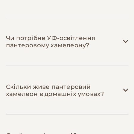
грн.
Заморожуйте кормових комах порціями
— якщо знайшли вигідну ціну, купіть
більше та заморозьте. Цвіркуни та таргани
зберігаються до 6 місяців у морозилці,
Чи потрібне УФ-освітлення
можна заощадити 30-40% при оптових
пантеровому хамелеону?
закупівлях.
Скільки живе пантеровий
хамелеон в домашніх умовах?