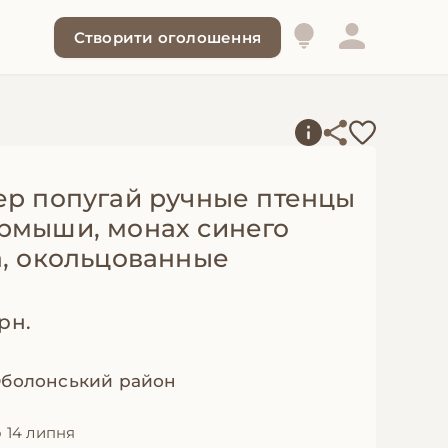
Створити оголошення
ер попугай ручные птенцы
рмыши, монах синего
а, окольцованные
грн.
 Оболонський район
 14 липня