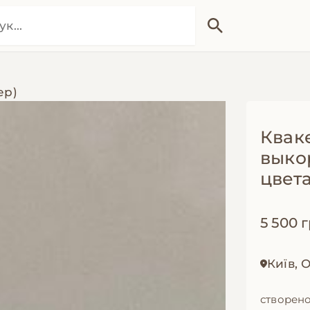
ер)
Квак
выко
цвет
5 500 
Київ,
створено