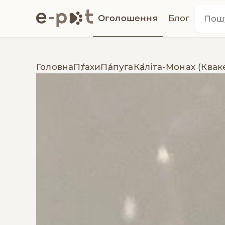
Оголошення
Блог
Головна
Птахи
Папуга
Каліта-Монах (Квак