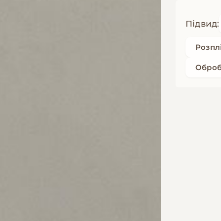
Підвид:
Розпл
Оброб