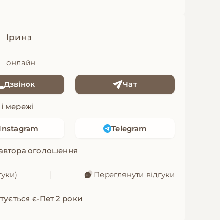
Ірина
онлайн
Дзвінок
Чат
і мережі
Instagram
Telegram
 автора оголошення
гуки)
|
Переглянути відгуки
тується є-Пет 2 роки