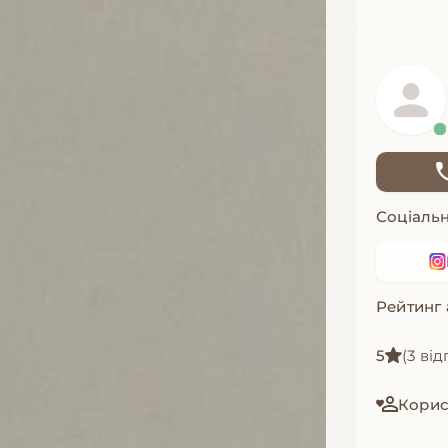
Соціальн
Рейтинг
5
(3 від
Корис