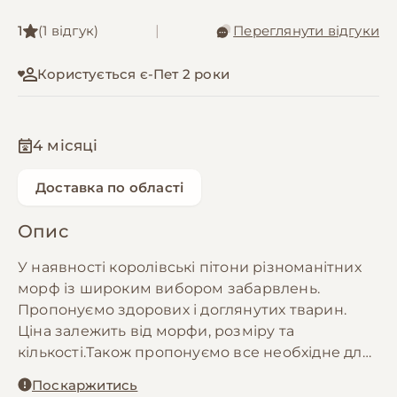
1
(1 відгук)
|
Переглянути відгуки
Користується є-Пет 2 роки
4 місяці
Доставка по області
Опис
У наявності королівські пітони різноманітних
морф із широким вибором забарвлень.
Пропонуємо здорових і доглянутих тварин.
Ціна залежить від морфи, розміру та
кількості.Також пропонуємо все необхідне для
облаштування тераріуму: тераріуми,
Поскаржитись
термокилимки, лампи, декор, корми, субстрат,