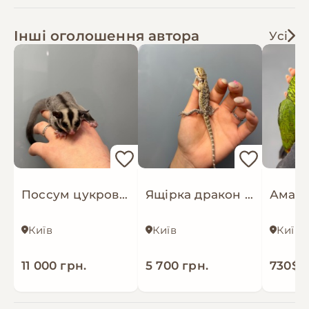
термогігрометри та інші товари.
Інші оголошення автора
Усі
Продаж і доставка здійснюються по всій
Україні, а також до Європи
Поссум цукровий, цукрова білка, ручні поссуми
Ящірка дракон агама, ручні агами різного віку
Київ
Київ
Київ
11 000 грн.
5 700 грн.
730$