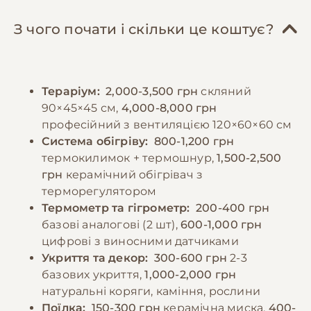
замороженою здобиччю, попередньо
спеціальний терраріумний ґрунт.
розмороженою та підігрітою до
Необхідно регулярно проводити
З чого почати і скільки це коштує?
температури тіла. Це безпечніше, ніж
прибирання, дезінфекцію тераріуму та
годування живою здобиччю, яка може
заміну води. Особливу увагу слід приділяти
поранити змію. Після годування необхідно
процесу линьки, забезпечуючи додаткову
Тераріум:
2,000-3,500 грн
скляний
забезпечити спокій протягом 24-48 годин
вологість та спеціальну шорстку поверхню
90×45×45 см,
4,000-8,000 грн
для нормального травлення. Важливо вести
для допомоги у скиданні старої шкіри.
професійний з вентиляцією 120×60×60 см
журнал годування, відзначаючи дати, розмір
Система обігріву:
800-1,200 грн
здобичі та реакцію змії. Не слід годувати під
−10% на зоотовари
термокилимок + термошнур,
1,500-2,500
🎁
час линьки або якщо змія відмовляється від
За промокодом E-PET
грн
керамічний обігрівач з
їжі - це може бути нормальним явищем,
терморегулятором
особливо в період розмноження або при
Термометр та гігрометр:
200-400 грн
зміні сезонів.
базові аналогові (2 шт),
600-1,000 грн
цифрові з виносними датчиками
Укриття та декор:
300-600 грн
2-3
−10% на зоотовари
🎁
базових укриття,
1,000-2,000 грн
За промокодом E-PET
натуральні коряги, каміння, рослини
Поїлка:
150-300 грн
керамічна миска,
400-