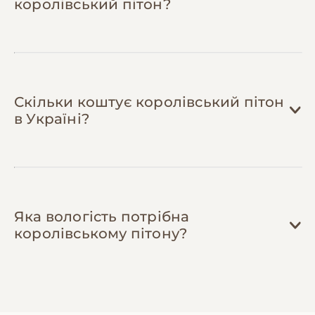
королівський пітон?
змії та заощадить до 200 грн/міс.
Скільки коштує королівський пітон
в Україні?
Яка вологість потрібна
королівському пітону?