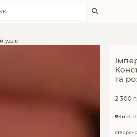
й удав
Імпе
Конст
та ро
2 300 
Київ, 
створено