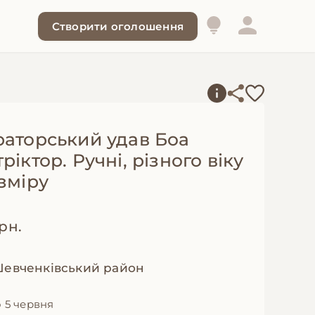
Створити оголошення
раторський удав Боа
ріктор. Ручні, різного віку
зміру
грн.
Шевченківський район
 5 червня