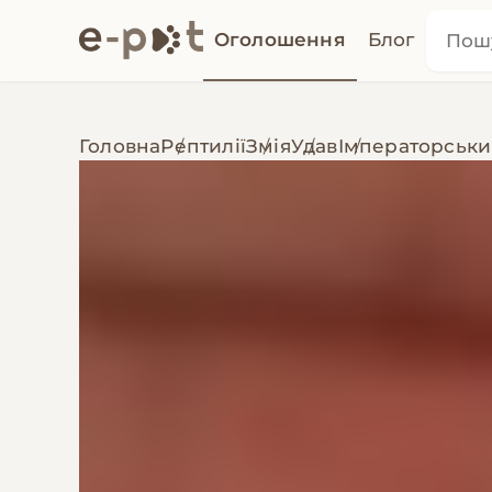
Оголошення
Блог
Головна
Рептилії
Змія
Удав
Імператорськи