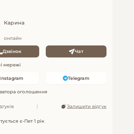
Карина
онлайн
Дзвінок
Чат
і мережі
Instagram
Telegram
 автора оголошення
дгуків
|
Залишити відгук
ується є-Пет 1 рік