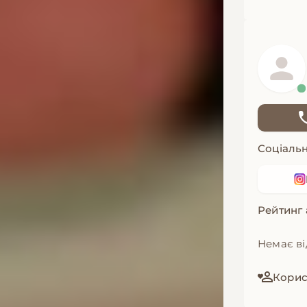
Соціальн
Рейтинг
Немає ві
Корист