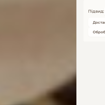
Підвид:
Доста
Оброб