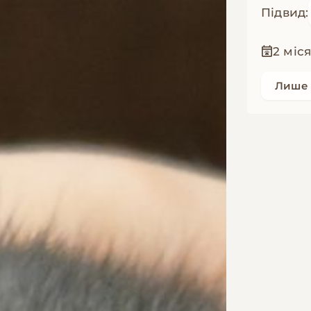
Підвид:
2 міся
Лише 