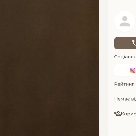
Соціальн
Рейтинг
Немає ві
Корист