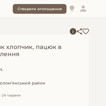
Створити оголошення
к хлопчик, пацюк в
елення
н.
Солом'янський район
 24 червня