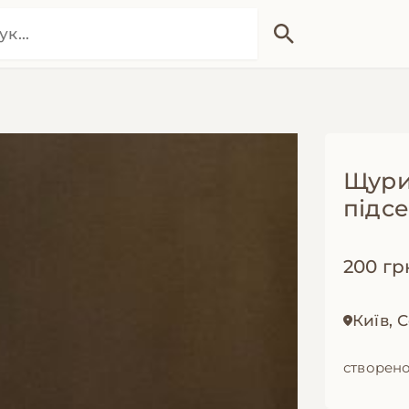
Щури
підс
200 гр
Київ, 
створено