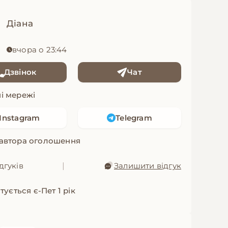
Діана
вчора о 23:44
Дзвінок
Чат
і мережі
Instagram
Telegram
 автора оголошення
дгуків
|
Залишити відгук
ується є-Пет 1 рік