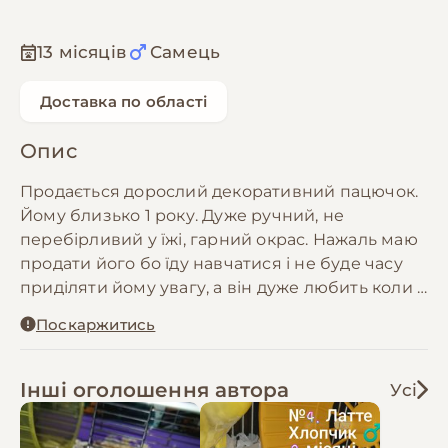
13 місяців
Самець
Доставка по області
Опис
Продається дорослий декоративний пацючок.
Йому близько 1 року. Дуже ручний, не
перебірливий у їжі, гарний окрас. Нажаль маю
продати його бо їду навчатися і не буде часу
приділяти йому увагу, а він дуже любить коли з
ним проводять час. Найкращим варіантом
Поскаржитись
буде якщо він потрапить у сім'ю з іншими
пацючками або де йому будуть приділяти
багато уваги. Він звик до великого і вільного
Інші оголошення автора
Усі
простору, бо на день я його випускала бігати
по кімнаті, а на ніч закривала в клітці щоб його