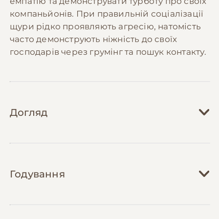
емпатію та демонструвати турботу про своїх
компаньйонів. При правильній соціалізації
щури рідко проявляють агресію, натомість
часто демонструють ніжність до своїх
господарів через грумінг та пошук контакту.
Догляд
Догляд за щурами вимагає створення
безпечного та стимулюючого середовища.
Годування
Клітка повинна бути просторою, мінімум
60х40х40 см для пари щурів, з кількома
рівнями та різноманітними укриттями.
Харчування щурів має бути різноманітним та