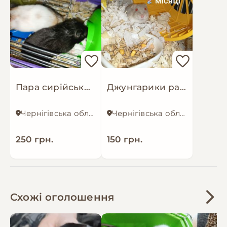
не тронув кіт.(Клітку можу продати окремо) З
котами і собаками він нормально живе якщо
вони його не ображають
Пара сирійських хом'ячків
Джунгарики разом з клітками
Чернігівська область
Чернігівська область
250 грн.
150 грн.
Схожі оголошення