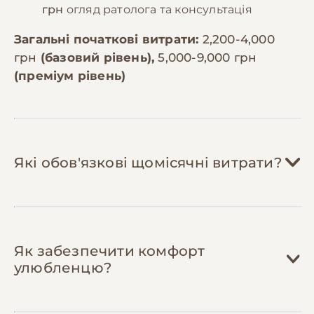
грн
огляд ратолога та консультація
Загальні початкові витрати:
2,200-4,000
грн
(базовий рівень),
5,000-9,000 грн
(преміум рівень)
Які обов'язкові щомісячні витрати?
Корм:
300-600 грн/міс
Як забезпечити комфорт
Щури потребують 15-20г
улюбленцю?
спеціалізованого корму на день.
Якісний гранульований корм для щурів
коштує 150-300 грн за 500г. На місяць