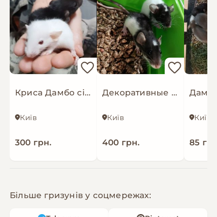
Криса Дамбо сіамська, щур, дівчатка та хлопці, однокольорові та п'ятнисті
Декоративные крысы молоденькие
Київ
Київ
Київ
300 грн.
400 грн.
85 грн
Більше гризунів у соцмережах: