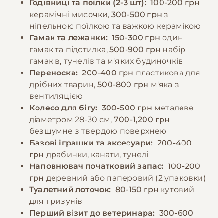
Годівниці та поїлки (2-3 шт):
100-200 грн
самкам, які потребують додаткового білка та
керамічні мисочки,
300-500 грн
з
кальцію. Важливо зберігати корм у
ніпельною поїлкою та важкою керамікою
−10% на зоотовари
🎁
прохолодному, сухому місці та регулярно
За промокодом E-PET
Гамак та лежанки:
150-300 грн
один
перевіряти його свіжість.
гамак та підстилка,
500-900 грн
набір
гамаків, тунелів та м'яких будиночків
Переноска:
200-400 грн
пластикова для
−10% на зоотовари
🎁
дрібних тварин,
500-800 грн
м'яка з
За промокодом E-PET
вентиляцією
Колесо для бігу:
300-500 грн
металеве
діаметром 28-30 см,
700-1,200 грн
безшумне з твердою поверхнею
Базові іграшки та аксесуари:
200-400
грн
драбинки, канати, тунелі
Наповнювач початковий запас:
100-200
грн
деревний або паперовий (2 упаковки)
Туалетний лоточок:
80-150 грн
кутовий
для гризунів
Перший візит до ветеринара:
300-600