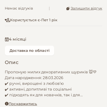
Немає відгуків
|
Залишити відгук
Користується є-Пет 1 рік
4 місяці
Доставка по області
Опис
Пропоную милих декоративних щуриків 🐭💛
Дата народження: 28.03.2026
✔️ ручні, вирощені з любов’ю
✔️ активні, допитливі та соціальні
✔️ підходять як для новачків, так і для
досвідчених власників
Поскаржитись
Щурики — дуже розумні та контактні тваринки,