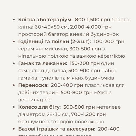
шоколад та каву. Годувати щурів
тому купання зазвичай не потрібне, але
рекомендується двічі на день, вранці та
можна протирати їх вологою тканиною за
Клітка або тераріум:
800-1,500 грн
базова
ввечері, контролюючи порції для
необхідності. Кігті зазвичай сточуються
клітка 60×40×50 см,
2,000-4,000 грн
запобігання ожирінню. Особливу увагу слід
природним шляхом, але іноді можуть
просторий багаторівневий будиночок
приділяти молодим щурам та вагітним
потребувати підстригання.
Годівниці та поїлки (2-3 шт):
100-200 грн
самкам, які потребують додаткового білка та
керамічні мисочки,
300-500 грн
з
кальцію. Важливо зберігати корм у
ніпельною поїлкою та важкою керамікою
−10% на зоотовари
🎁
прохолодному, сухому місці та регулярно
За промокодом E-PET
Гамак та лежанки:
150-300 грн
один
перевіряти його свіжість.
гамак та підстилка,
500-900 грн
набір
гамаків, тунелів та м'яких будиночків
Переноска:
200-400 грн
пластикова для
−10% на зоотовари
🎁
дрібних тварин,
500-800 грн
м'яка з
За промокодом E-PET
вентиляцією
Колесо для бігу:
300-500 грн
металеве
діаметром 28-30 см,
700-1,200 грн
безшумне з твердою поверхнею
Базові іграшки та аксесуари:
200-400