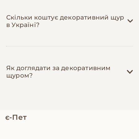
досвідчені власники діляться порадами
щодо економного утримання, рецептами
домашніх кормів, контактами недорогих
Скільки коштує декоративний щур
ратологів та віддають аксесуари, з яких
в Україні?
виросли їхні вихованці.
Як доглядати за декоративним
щуром?
є-Пет