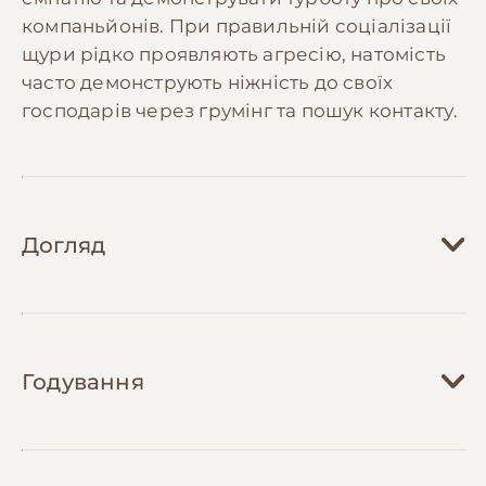
компаньйонів. При правильній соціалізації
щури рідко проявляють агресію, натомість
часто демонструють ніжність до своїх
господарів через грумінг та пошук контакту.
Догляд
Догляд за щурами вимагає створення
безпечного та стимулюючого середовища.
Годування
Клітка повинна бути просторою, мінімум
60х40х40 см для пари щурів, з кількома
рівнями та різноманітними укриттями.
Харчування щурів має бути різноманітним та
Важливо забезпечити достатньо місця для