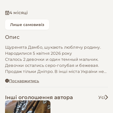
4 місяці
Лише самовивіз
Опис
Щуренята Дамбо, шукають люблячу родину.
Народилися 5 квітня 2026 року
Сталось 2 девочки и один темный мальчик.
Девочки остались серо-голубая и бежевая.
Продаж тільки Дніпро. В інші міста України не
відправляю.Це жива тваринка, А не бандероль.
Поскаржитись
На корм не продаю !
Інші оголошення автора
Усі