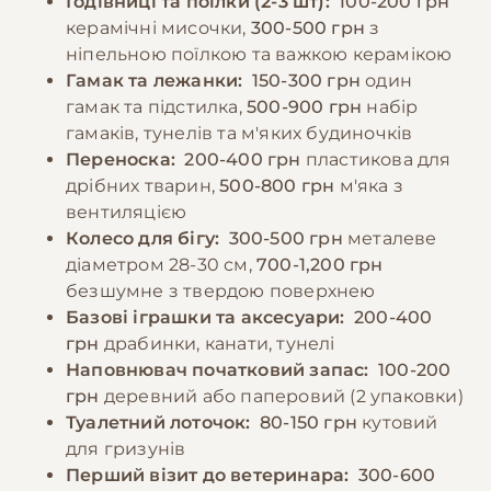
Годівниці та поїлки (2-3 шт):
100-200 грн
самкам, які потребують додаткового білка та
керамічні мисочки,
300-500 грн
з
кальцію. Важливо зберігати корм у
ніпельною поїлкою та важкою керамікою
−10% на зоотовари
🎁
прохолодному, сухому місці та регулярно
За промокодом E-PET
Гамак та лежанки:
150-300 грн
один
перевіряти його свіжість.
гамак та підстилка,
500-900 грн
набір
гамаків, тунелів та м'яких будиночків
Переноска:
200-400 грн
пластикова для
−10% на зоотовари
🎁
дрібних тварин,
500-800 грн
м'яка з
За промокодом E-PET
вентиляцією
Колесо для бігу:
300-500 грн
металеве
діаметром 28-30 см,
700-1,200 грн
безшумне з твердою поверхнею
Базові іграшки та аксесуари:
200-400
грн
драбинки, канати, тунелі
Наповнювач початковий запас:
100-200
грн
деревний або паперовий (2 упаковки)
Туалетний лоточок:
80-150 грн
кутовий
для гризунів
Перший візит до ветеринара:
300-600