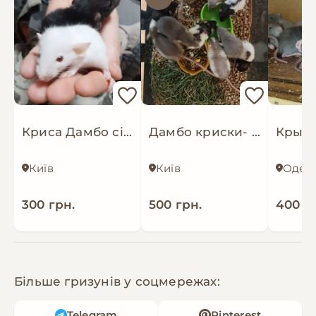
Криса Дамбо сіамська, щур, дівчатка та хлопці, однокольорові та п'ятнисті
Дамбо криски- маленькі яскраві і ручні
Крыся
Київ
Київ
Одес
300 грн.
500 грн.
400 г
Більше гризунів у соцмережах:
Telegram
Pinterest