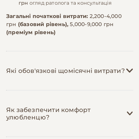
грн
огляд ратолога та консультація
Загальні початкові витрати:
2,200-4,000
грн
(базовий рівень),
5,000-9,000 грн
(преміум рівень)
Які обов'язкові щомісячні витрати?
Корм:
300-600 грн/міс
Як забезпечити комфорт
Щури потребують 15-20г
улюбленцю?
спеціалізованого корму на день.
Якісний гранульований корм для щурів
коштує 150-300 грн за 500г. На місяць