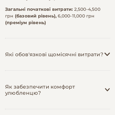
Загальні початкові витрати:
2,500-4,500
грн
(базовий рівень),
6,000-11,000 грн
(преміум рівень)
Які обов'язкові щомісячні витрати?
Сіно:
300-600 грн/міс
Як забезпечити комфорт
Основа раціону кролика — необмежена
улюбленцю?
кількість якісного лучного сіна.
Потрібно 2-3 кг на тиждень (8-12 кг на
місяць). Якісне сіно коштує 70-150 грн за
кілограм в залежності від виробника та