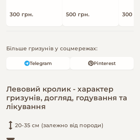
готові дбати про нього.
300 грн.
500 грн.
300 гр
💛 Також:
• проконсультую по догляду
• розкажу про харчування та утримання
• дам брошуру по догляду за кроликом
Більше гризунів у соцмережах:
📩 Можна писати тут або у Viber: +380660965983
У Viber відповідаю частіше
Telegram
Pinterest
Левовий кролик - характер
гризунів, догляд, годування та
лікування
20-35 см (залежно від породи)