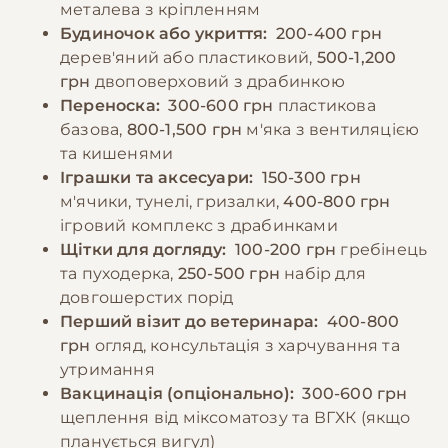
металева з кріпленням
Будиночок або укриття:
200-400 грн
дерев'яний або пластиковий,
500-1,200
грн
двоповерховий з драбинкою
Переноска:
300-600 грн
пластикова
базова,
800-1,500 грн
м'яка з вентиляцією
та кишенями
Іграшки та аксесуари:
150-300 грн
м'ячики, тунелі, гризалки,
400-800 грн
ігровий комплекс з драбинками
Щітки для догляду:
100-200 грн
гребінець
та пуходерка,
250-500 грн
набір для
довгошерстих порід
Перший візит до ветеринара:
400-800
грн
огляд, консультація з харчування та
утримання
Вакцинація (опціонально):
300-600 грн
щеплення від міксоматозу та ВГХК (якщо
планується вигул)