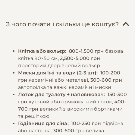
Гранульований корм (не більше 5% раціону)
до температур, тому оптимальною є
використовується як додаткове джерело
температура 15-21°C. Приміщення повинно
поживних речовин. Важливо вводити нові
бути захищене від протягів та прямих
З чого почати і скільки це коштує?
продукти поступово, спостерігаючи за
сонячних променів. Важливо
реакцією травної системи. Заборонені
"кроликозахистити" простір, прибравши
продукти включають: авокадо, цибулю,
електричні дроти, отруйні рослини та інші
Клітка або вольєр:
800-1,500 грн
базова
часник, картоплю, помідори, гриби, всі види
небезпечні предмети. Соціалізація та
клітка 80×50 см,
2,500-5,000 грн
капусти в сирому вигляді, горіхи, насіння,
взаємодія з кроликом повинні відбуватися
просторий дворівневий вольєр
хліб, солодощі. Чиста свіжа вода повинна
щодня для формування довірливих
Миски для їжі та води (2-3 шт):
100-200
бути доступною цілодобово, найкраще
стосунків.
грн
керамічні або металеві,
300-600 грн
використовувати поїлку з кулькою або
автопоїлка та важкі керамічні миски
автоматичну поїлку.
Лоток для туалету + наповнювач:
150-300
−10% на зоотовари
🎁
За промокодом E-PET
грн
кутовий або прямокутний лоток,
400-
700 грн
великий з високими бортиками
−10% на зоотовари
🎁
За промокодом E-PET
та решіткою
Годівниця для сіна:
100-250 грн
підвісна
або настінна,
300-600 грн
велика