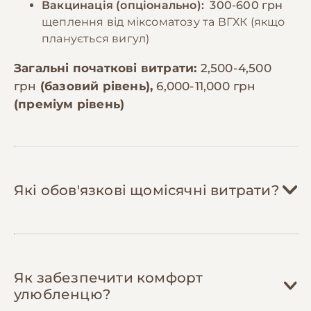
Вакцинація (опціонально):
300-600 грн
щеплення від міксоматозу та ВГХК (якщо
планується вигул)
Загальні початкові витрати:
2,500-4,500
грн
(базовий рівень),
6,000-11,000 грн
(преміум рівень)
Які обов'язкові щомісячні витрати?
Сіно:
300-600 грн/міс
Як забезпечити комфорт
Основа раціону кролика — необмежена
улюбленцю?
кількість якісного лучного сіна.