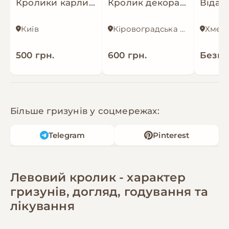
Кролики карликові
Кролик декоративний
📲 Зв'язок: 0956306809 (Viber, WhatsApp,
Telegram)
Київ
Кіровоградська область
Instagram: @brahma_sultanka
Facebook: Karisha Miller
500 грн.
600 грн.
Безк
Більше гризунів у соцмережах:
Telegram
Pinterest
Левовий кролик - характер
гризунів, догляд, годування та
лікування