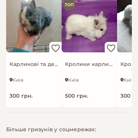
Доставка по нашому місту.
ТОП
Ціни, деталі та додаткові фото/відео скину в
приватні повідомлення. Пишіть або
телефонуйте.
Поспішайте обрати свого вухастика!
Карликові та декоративні кролики яскраві окраси і клітки
Кролики карликові
Київ
Київ
Київ
300 грн.
500 грн.
300 гр
Більше гризунів у соцмережах: