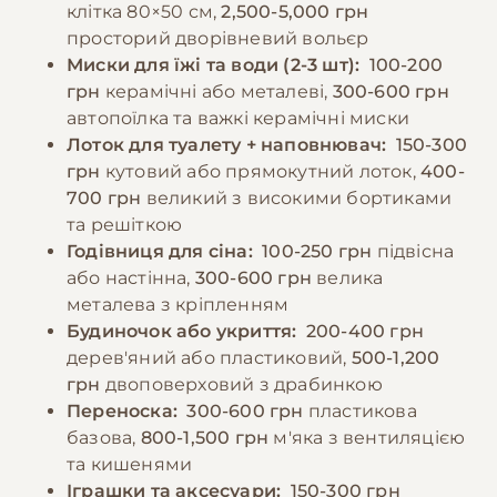
клітка 80×50 см,
2,500-5,000 грн
капусти в сирому вигляді, горіхи, насіння,
взаємодія з кроликом повинні відбуватися
просторий дворівневий вольєр
хліб, солодощі. Чиста свіжа вода повинна
щодня для формування довірливих
Миски для їжі та води (2-3 шт):
100-200
бути доступною цілодобово, найкраще
стосунків.
грн
керамічні або металеві,
300-600 грн
використовувати поїлку з кулькою або
автопоїлка та важкі керамічні миски
автоматичну поїлку.
Лоток для туалету + наповнювач:
150-300
−10% на зоотовари
🎁
За промокодом E-PET
грн
кутовий або прямокутний лоток,
400-
700 грн
великий з високими бортиками
−10% на зоотовари
🎁
За промокодом E-PET
та решіткою
Годівниця для сіна:
100-250 грн
підвісна
або настінна,
300-600 грн
велика
металева з кріпленням
Будиночок або укриття:
200-400 грн
дерев'яний або пластиковий,
500-1,200
грн
двоповерховий з драбинкою
Переноска:
300-600 грн
пластикова
базова,
800-1,500 грн
м'яка з вентиляцією
та кишенями
Іграшки та аксесуари:
150-300 грн