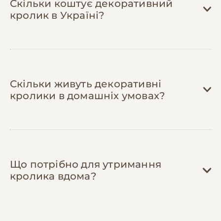
Скільки коштує декоративний
випадків. Кролики схильні до проблем з
Можна розділити замовлення з друзями
кролик в Україні?
травленням, які потребують негайного
або спільнотою власників.
втручання.
Скільки живуть декоративні
кролики в домашніх умовах?
Що потрібно для утримання
кролика вдома?