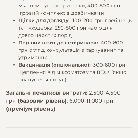
м'ячики, тунелі, гризалки,
400-800 грн
ігровий комплекс з драбинками
Щітки для догляду:
100-200 грн
гребінець
та пуходерка,
250-500 грн
набір для
довгошерстих порід
Перший візит до ветеринара:
400-800
грн
огляд, консультація з харчування та
утримання
Вакцинація (опціонально):
300-600 грн
щеплення від міксоматозу та ВГХК (якщо
планується вигул)
Загальні початкові витрати:
2,500-4,500
грн
(базовий рівень),
6,000-11,000 грн
(преміум рівень)