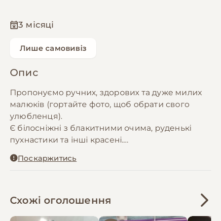
3 місяці
Лише самовивіз
Опис
Пропонуємо ручних, здорових та дуже милих
малюків (гортайте фото, щоб обрати свого
улюбленця).
Є білосніжні з блакитними очима, руденькі
пухнастики та інші красені.
Поскаржитись
Про наших малюків:
Порода: декоративні карликові левоголові
Вік: 1.5 місяці
Дуже лагідні, грайливі, привчаються до лотка.
Схожі оголошення
Ідеальні домашні улюбленці для квартири