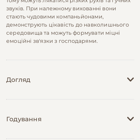
тому можуть лякатися різких рухів та гучних
звуків. При належному вихованні вони
стають чудовими компаньйонами,
демонструють цікавість до навколишнього
середовища та можуть формувати міцні
емоційні зв'язки з господарями.
Догляд
Догляд за кроликом вимагає регулярної
уваги та створення безпечного середовища.
Годування
Житло кролика повинно бути просторим,
мінімум у 4-5 разів більшим за розмір