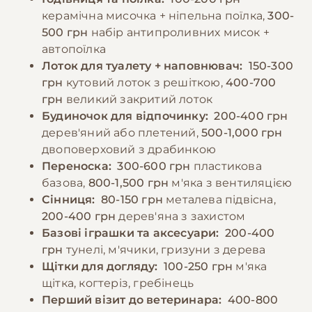
Категорично заборонено давати кроликам
керамічна мисочка + ніпельна поїлка,
300-
хліб, печиво, горіхи та людську їжу.
500 грн
набір антипроливних мисок +
автопоїлка
Лоток для туалету + наповнювач:
150-300
−10% на зоотовари
🎁
За промокодом E-PET
грн
кутовий лоток з решіткою,
400-700
грн
великий закритий лоток
Будиночок для відпочинку:
200-400 грн
дерев'яний або плетений,
500-1,000 грн
двоповерховий з драбинкою
Переноска:
300-600 грн
пластикова
базова,
800-1,500 грн
м'яка з вентиляцією
Сінниця:
80-150 грн
металева підвісна,
200-400 грн
дерев'яна з захистом
Базові іграшки та аксесуари:
200-400
грн
тунелі, м'ячики, гризуни з дерева
Щітки для догляду:
100-250 грн
м'яка
щітка, когтеріз, гребінець
Перший візит до ветеринара:
400-800