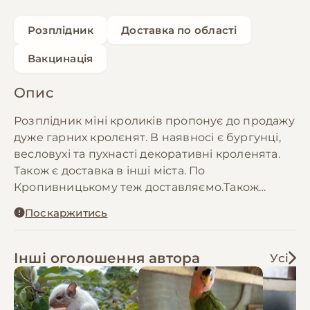
Розплідник
Доставка по області
Вакцинація
Опис
Розплідник міні кроликів пропонує до продажу
дуже гарних кролєнят. В наявносі є бургунці,
весловухі та пухнасті декоративні кроленята.
Також є доставка в інші міста. По
Кропивницькому теж доставляємо.Також
доставляємо по Україні, якщо є сполучення.
Поскаржитись
Телефонуйте, обов'язково домовимось та
найдемо компроміс
Інші оголошення автора
Усі