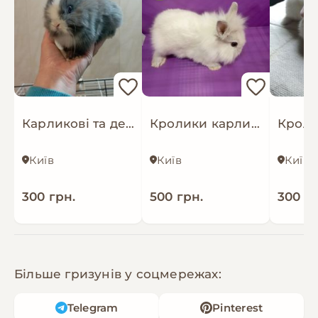
Карликові та декоративні кролики яскраві окраси і клітки
Кролики карликові
Київ
Київ
Київ
300 грн.
500 грн.
300 гр
Більше гризунів у соцмережах:
Telegram
Pinterest