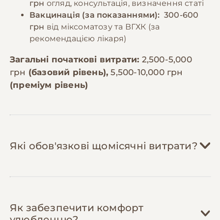
грн
огляд, консультація, визначення статі
Вакцинація (за показаннями):
300-600
грн
від міксоматозу та ВГХК (за
рекомендацією лікаря)
Загальні початкові витрати:
2,500-5,000
грн
(базовий рівень),
5,500-10,000 грн
(преміум рівень)
Які обов'язкові щомісячні витрати?
Корм (гранульований):
300-600 грн/міс
Як забезпечити комфорт
Карликовий кролик споживає 30-50г
улюбленцю?