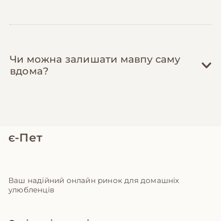
утримання може призвести до конфіскації
тварини та штрафів 17,000-51,000 грн.
Оформіть всі необхідні дозволи та
документи на початку.
Чи можна залишати мавпу саму
вдома?
є-Пет
Ваш надійний онлайн ринок для домашніх
улюбленців