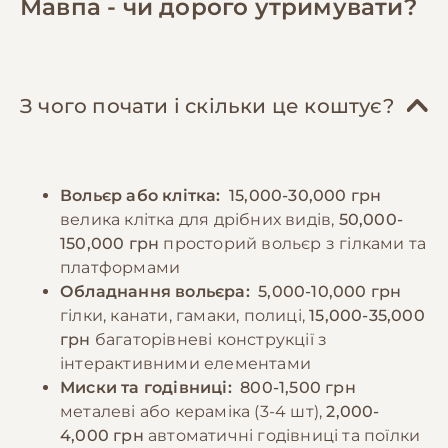
Мавпа - чи дорого утримувати?
комахи, яйця, горіхи та спеціальні білкові
регулярні водні процедури. Необхідно
добавки. Деяким видам необхідно давати
забезпечити різноманітні іграшки та
листя та пагони рослин. Раціон
предмети для розумової стимуляції, які
доповнюється спеціальними вітамінно-
потрібно регулярно міняти для підтримки
З чого почати і скільки це коштує?
мінеральними комплексами. Їжу слід
інтересу. Важливо пам'ятати про
подавати невеликими порціями 4-6 разів на
необхідність соціалізації та навчання з
день, дотримуючись регулярного графіку
раннього віку, встановлення чітких правил
Вольєр або клітка:
15,000-30,000 грн
годування. Вода повинна бути завжди
поведінки та меж дозволеного.
велика клітка для дрібних видів,
50,000-
доступна та змінюватися щодня. Важливо
150,000 грн
просторий вольєр з гілками та
уникати людської їжі, особливо солодощів,
−10% на зоотовари
платформами
🎁
солоних та жирних продуктів, які можуть
За промокодом E-PET
Обладнання вольєра:
5,000-10,000 грн
зашкодити здоров'ю тварини.
гілки, канати, гамаки, полиці,
15,000-35,000
грн
багаторівневі конструкції з
інтерактивними елементами
−10% на зоотовари
🎁
За промокодом E-PET
Миски та годівниці:
800-1,500 грн
металеві або кераміка (3-4 шт),
2,000-
4,000 грн
автоматичні годівниці та поїлки