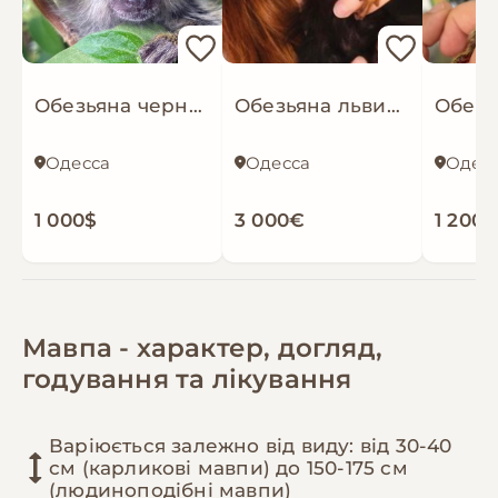
Обезьяна черноухая игрунка обезьянка ручная
Обезьяна львиноголовый тамарин обезьянка львиная игрунка
Одесса
Одесса
Одес
1 000$
3 000€
1 200
Мавпа - характер, догляд,
годування та лікування
Варіюється залежно від виду: від 30-40
см (карликові мавпи) до 150-175 см
(людиноподібні мавпи)