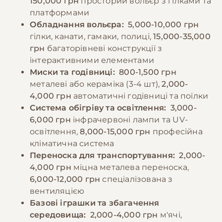
150,000 грн
просторий вольєр з гілками та
уникати людської їжі, особливо солодощів,
−10% на зоотовари
платформами
🎁
солоних та жирних продуктів, які можуть
За промокодом E-PET
Обладнання вольєра:
5,000-10,000 грн
зашкодити здоров'ю тварини.
гілки, канати, гамаки, полиці,
15,000-35,000
грн
багаторівневі конструкції з
інтерактивними елементами
−10% на зоотовари
🎁
За промокодом E-PET
Миски та годівниці:
800-1,500 грн
металеві або кераміка (3-4 шт),
2,000-
4,000 грн
автоматичні годівниці та поїлки
Система обігріву та освітлення:
3,000-
6,000 грн
інфрачервоні лампи та UV-
освітлення,
8,000-15,000 грн
професійна
кліматична система
Переноска для транспортування:
2,000-
4,000 грн
міцна металева переноска,
6,000-12,000 грн
спеціалізована з
вентиляцією
Базові іграшки та збагачення
середовища:
2,000-4,000 грн
м'ячі,