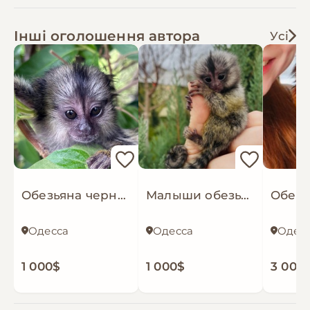
Інші оголошення автора
Усі
Обезьяна черноухая игрунка обезьянка ручная
Малыши обезьяны белоухая игрунка обезьянки мармозетки
Одесса
Одесса
Одес
1 000$
1 000$
3 000