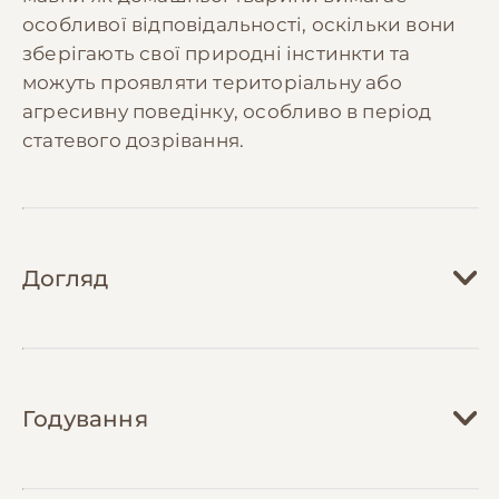
особливої відповідальності, оскільки вони
зберігають свої природні інстинкти та
можуть проявляти територіальну або
агресивну поведінку, особливо в період
статевого дозрівання.
Догляд
Догляд за мавпою вимагає створення
спеціальних умов утримання та постійної
Годування
уваги. Необхідно забезпечити просторий
вольєр або кімнату з можливістю лазіння,
стрибків та активних ігор. Температура