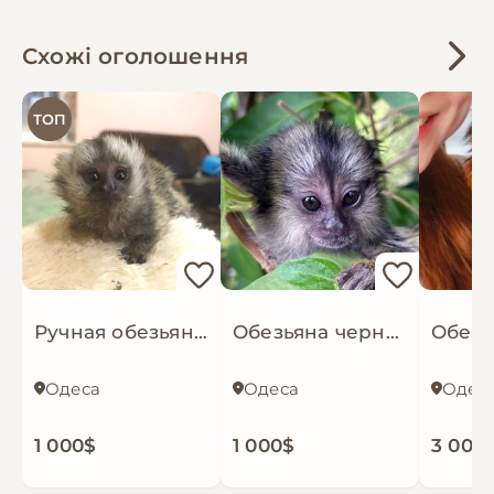
Схожі оголошення
ТОП
Ручная обезьяна игрунка обезьянка мармозетка мини мартышка примат домашний
Обезьяна черноухая игрунка обезьянка ручная
Одеса
Одеса
Одес
1 000$
1 000$
3 000