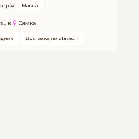
горія:
Мавпа
яців
Самка
ідник
Доставка по області