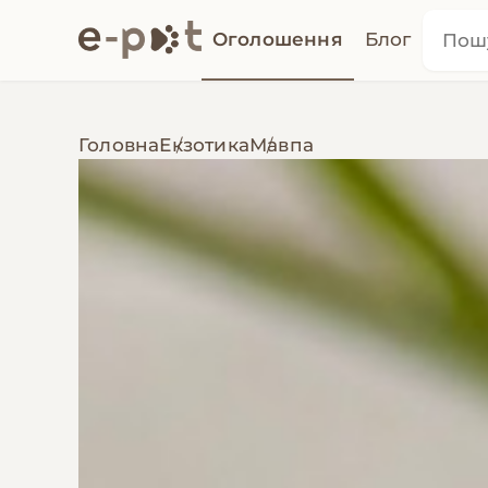
Оголошення
Блог
Головна
Екзотика
Мавпа