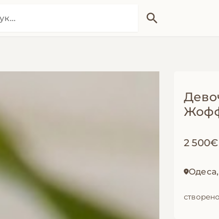
Дево
Жофф
2 500
Одеса
створено