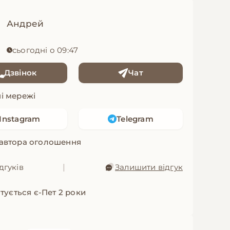
Андрей
сьогодні о 09:47
Дзвінок
Чат
і мережі
Instagram
Telegram
 автора оголошення
дгуків
|
Залишити відгук
тується є-Пет 2 роки