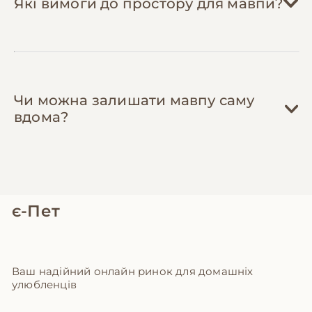
Які вимоги до простору для мавпи?
регулюється законодавством. Незаконне
утримання може призвести до конфіскації
тварини та штрафів 17,000-51,000 грн.
Оформіть всі необхідні дозволи та
документи на початку.
Чи можна залишати мавпу саму
вдома?
є-Пет
Ваш надійний онлайн ринок для домашніх
улюбленців