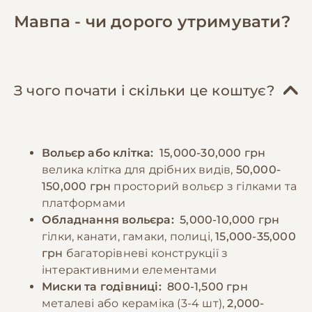
Важливою складовою є білкова їжа -
дезінфекцію. Деяким видам потрібні
Мавпа - чи дорого утримувати?
комахи, яйця, горіхи та спеціальні білкові
регулярні водні процедури. Необхідно
добавки. Деяким видам необхідно давати
забезпечити різноманітні іграшки та
листя та пагони рослин. Раціон
предмети для розумової стимуляції, які
доповнюється спеціальними вітамінно-
потрібно регулярно міняти для підтримки
З чого почати і скільки це коштує?
мінеральними комплексами. Їжу слід
інтересу. Важливо пам'ятати про
подавати невеликими порціями 4-6 разів на
необхідність соціалізації та навчання з
день, дотримуючись регулярного графіку
раннього віку, встановлення чітких правил
Вольєр або клітка:
15,000-30,000 грн
годування. Вода повинна бути завжди
поведінки та меж дозволеного.
велика клітка для дрібних видів,
50,000-
доступна та змінюватися щодня. Важливо
150,000 грн
просторий вольєр з гілками та
уникати людської їжі, особливо солодощів,
−10% на зоотовари
платформами
🎁
солоних та жирних продуктів, які можуть
За промокодом E-PET
Обладнання вольєра:
5,000-10,000 грн
зашкодити здоров'ю тварини.
гілки, канати, гамаки, полиці,
15,000-35,000
грн
багаторівневі конструкції з
інтерактивними елементами
−10% на зоотовари
🎁
За промокодом E-PET
Миски та годівниці:
800-1,500 грн
металеві або кераміка (3-4 шт),
2,000-