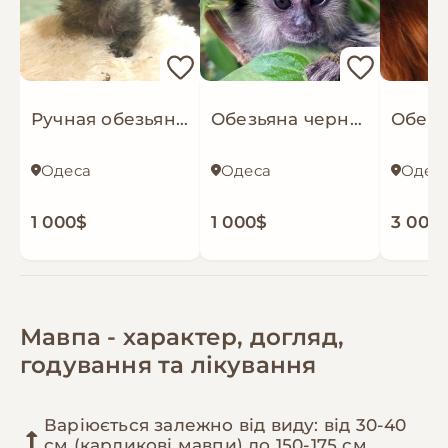
Ручная обезьяна игрунка обезьянка мармозетка мини мартышка примат домашний
Обезьяна черноухая игрунка обезьянка ручная
Одеса
Одеса
Одес
1 000$
1 000$
3 000
Мавпа - характер, догляд,
годування та лікування
Варіюється залежно від виду: від 30-40
см (карликові мавпи) до 150-175 см