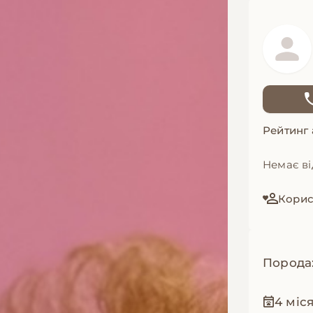
Рейтинг
Немає ві
Корис
Порода
4 міс