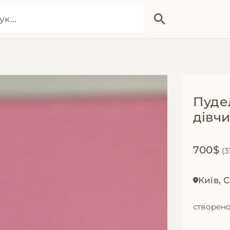
Пуде
дівч
700$
(3
Київ,
створено