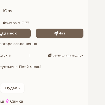
Юля
вчора о 21:37
Дзвінок
Чат
 автора оголошення
дгуків
|
Залишити відгук
тується є-Пет 2 місяці
:
Пудель
яці
Самка