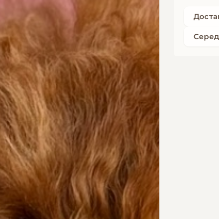
Достав
Серед