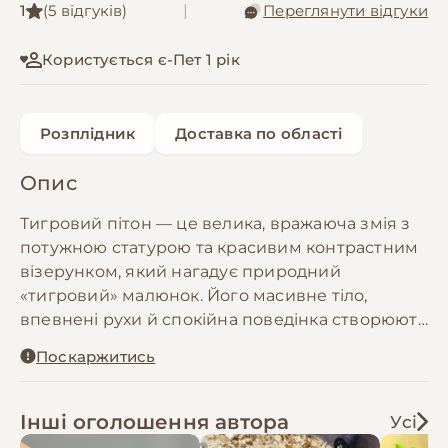
1
(5 відгуків)
|
Переглянути відгуки
Користується є-Пет 1 рік
Розплідник
Доставка по області
Опис
Тигровий пітон — це велика, вражаюча змія з
потужною статурою та красивим контрастним
візерунком, який нагадує природний
«тигровий» малюнок. Його масивне тіло,
впевнені рухи й спокійна поведінка створюють
відчуття сили та величі. Це одна з тих рептилій,
Поскаржитись
яка одразу справляє сильне враження й стає
центральною фігурою будь-якого тераріуму.
Інші оголошення автора
Усі
Тигровий пітон — це вибір для досвідчених