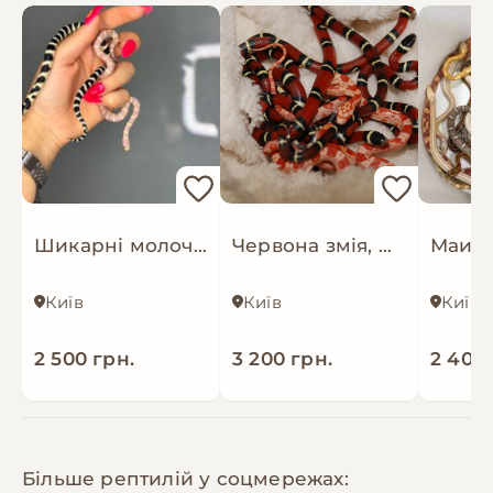
Шикарні молочні змії, каліфорнійська змія, королівська змія
Червона змія, молочна змія Сіналоє, молодняк
Київ
Київ
Київ
2 500 грн.
3 200 грн.
2 400 
Більше рептилій у соцмережах: