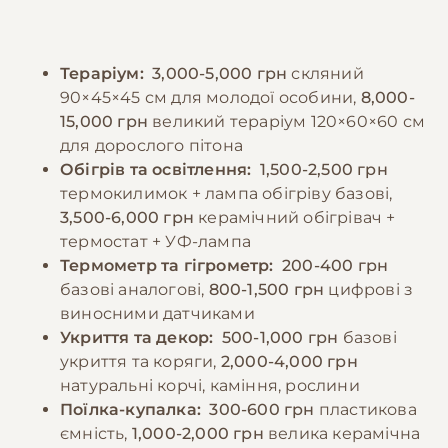
Рекомендується годувати замороженою
Линяння відбувається кілька разів на рік, і в
здобиччю, попередньо розмороженою до
цей період змії потребують особливої уваги
кімнатної температури, що знижує ризик
та підвищеної вологості. При роботі зі змією
Тераріум:
3,000-5,000 грн
скляний
травм від живої здобичі та забезпечує
необхідно дотримуватися правил безпеки
90×45×45 см для молодої особини,
8,000-
безпечніше годування. Після годування
та використовувати відповідні методи
15,000 грн
великий тераріум 120×60×60 см
необхідно забезпечити оптимальну
handling'у.
для дорослого пітона
температуру для травлення та не турбувати
Обігрів та освітлення:
1,500-2,500 грн
змію протягом 48-72 годин.
термокилимок + лампа обігріву базові,
−10% на зоотовари
🎁
За промокодом E-PET
3,500-6,000 грн
керамічний обігрівач +
термостат + УФ-лампа
−10% на зоотовари
🎁
За промокодом E-PET
Термометр та гігрометр:
200-400 грн
базові аналогові,
800-1,500 грн
цифрові з
виносними датчиками
Укриття та декор:
500-1,000 грн
базові
укриття та коряги,
2,000-4,000 грн
натуральні корчі, каміння, рослини
Поїлка-купалка:
300-600 грн
пластикова
ємність,
1,000-2,000 грн
велика керамічна