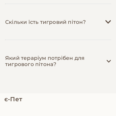
щодо бюджетних рішень та дізнатися про
перевірених герпетологів з доступними
цінами.
Скільки їсть тигровий пітон?
Який тераріум потрібен для
тигрового пітона?
є-Пет