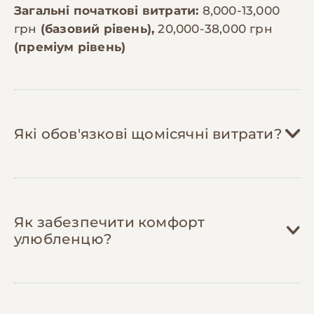
Загальні початкові витрати:
8,000-13,000
грн
(базовий рівень),
20,000-38,000 грн
(преміум рівень)
Які обов'язкові щомісячні витрати?
Корм (заморожені гризуни):
400-800
грн/міс
Як забезпечити комфорт
улюбленцю?
Пітони їдять 1-2 рази на місяць залежно
від віку. Молодим потрібні щури 100-
200г (80-150 грн/шт), дорослим —
кролики 500-1000г (200-400 грн/шт). У
Вітаміни та добавки:
150-300 грн/міс