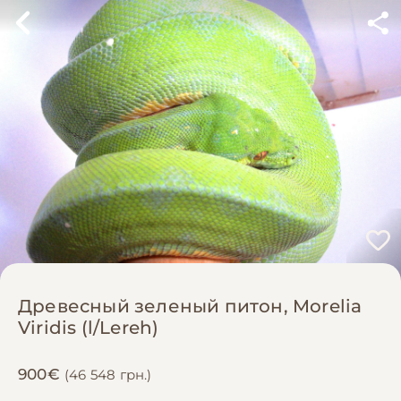
Древесный зеленый питон, Morelia
Viridis (l/Lereh)
900€
(46 548 грн.)