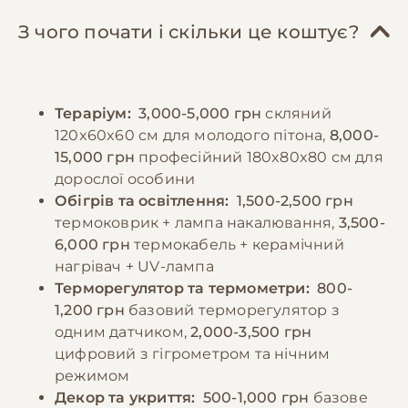
кімнатної температури, що знижує ризик
дезінфекцію. Необхідно регулярно
травм від живої здобичі. Після годування
перевіряти справність системи обігріву та
З чого почати і скільки це коштує?
необхідно забезпечити оптимальну
освітлення. Під час линьки особливу увагу
температуру для травлення (близько 30°C)
приділяють підвищенню вологості та
та уникати турбування змії протягом 24-48
забезпеченню шорстких поверхонь для
Тераріум:
3,000-5,000 грн
скляний
годин. Важливо вести журнал годування,
полегшення процесу скидання старої
120x60x60 см для молодого пітона,
8,000-
відзначаючи частоту, розмір порцій та
шкіри.
15,000 грн
професійний 180x80x80 см для
реакцію змії на годування. Не
дорослої особини
рекомендується годувати пітона
−10% на зоотовари
Обігрів та освітлення:
1,500-2,500 грн
🎁
безпосередньо перед линькою.
За промокодом E-PET
термоковрик + лампа накалювання,
3,500-
6,000 грн
термокабель + керамічний
нагрівач + UV-лампа
−10% на зоотовари
🎁
За промокодом E-PET
Терморегулятор та термометри:
800-
1,200 грн
базовий терморегулятор з
одним датчиком,
2,000-3,500 грн
цифровий з гігрометром та нічним
режимом
Декор та укриття:
500-1,000 грн
базове