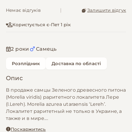
Немає відгуків
|
Залишити відгук
Користується є-Пет 1 рік
2 роки
Самець
Розплідник
Доставка по області
Опис
В продаже самцы Зеленого древесного питона
(Morelia viridis) раритетного локалитета Лере
(l.Lereh). Morelia azurea utaraensis ‘Lereh’.
Локалитет раритетный не только в Украине, а
также и в мире.
Самцам 3,5 года, Blue line. Разведение свое.
Поскаржитись