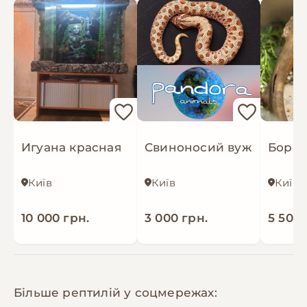
Игуана красная
Свиноносий вуж
Київ
Київ
Київ
10 000 грн.
3 000 грн.
5 500 
Більше рептилій у соцмережах: