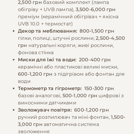
2,500 грн
базовий комплект (лампа
−10% на зоотовари
🎁
м'ясом, оскільки це може призвести до
За промокодом E-PET
обігріву + UVB лампа),
3,500-6,000 грн
проблем з нирками.
преміум (керамічний обігрівач + якісна
UVB 10.0 + термостат)
Декор та меблювання:
800-1,500 грн
−10% на зоотовари
🎁
гілки, полиці, штучні рослини,
2,500-4,500
За промокодом E-PET
грн
натуральні коряги, живі рослини,
фонова стінка
Миски для їжі та води:
200-400 грн
керамічні або пластикові великі миски,
600-1,200 грн
з підігрівом або фонтан для
води
Термометр та гігрометр:
150-300 грн
базові аналогові,
500-1,000 грн
цифрові з
виносними датчиками
Зволожувач повітря:
600-1,200 грн
ручний розпилювач та міні-фонтан,
1,500-
3,000 грн
автоматична система
зволоження