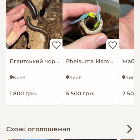
9500 грн/пара
Гігантський чорний ківсяк (Archispirostreptus gigas)
Phelsuma klemmeri
Жаба 
Киев
Киев
Киев
1 800 грн.
5 500 грн.
2 500 
Схожі оголошення