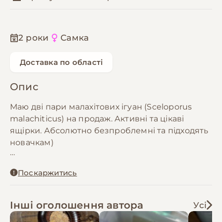
2 роки
Самка
Доставка по області
Опис
Маю дві пари малахітових ігуан (Sceloporus
malachiticus) на продаж. Активні та цікаві
ящірки. Абсолютно безпроблемні та підходять
новачкам)
Відправлю по Україні та проконсультую.
Поскаржитись
Також виробляємо терраріуми для ваших
тварин.
Інші оголошення автора
Усі
Продаж парами.