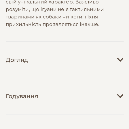
свій унікальний характер. Важливо
розуміти, що ігуани не є тактильними
тваринами як собаки чи коти, і їхня
прихильність проявляється інакше.
Догляд
Догляд за ігуаною вимагає створення
специфічних умов утримання. Тераріум
Годування
повинен бути просторим, мінімум 180х90х90
см для дорослої особини, з належним
температурним режимом (28-32°C вдень і
Харчування ігуани повинно складатися
24-26°C вночі) та вологістю повітря (70-80%).