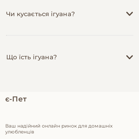
самостійно
— обрізання кігтів, купання під
Чи кусається ігуана?
час линьки, огляд на паразитів можна
робити вдома після консультації з
ветеринаром. Заощадите на візитах 500-
800 грн на рік.
Що їсть ігуана?
є-Пет
Ваш надійний онлайн ринок для домашніх
улюбленців