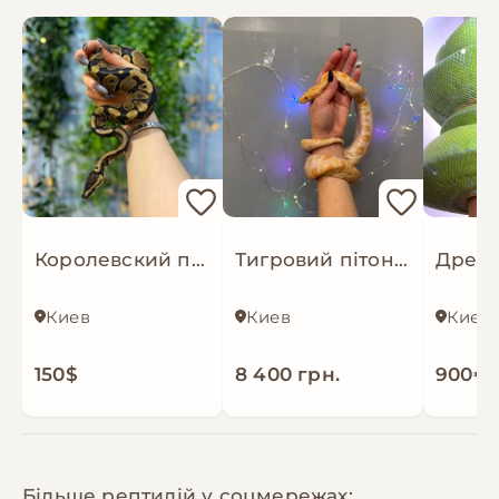
Королевский питон sun gold молодые ручные особи, питон региус Самец
Тигровий пітон альбінос змія, жовті пітони малюки ручні
Киев
Киев
Киев
150$
8 400 грн.
900€
Більше рептилій у соцмережах: