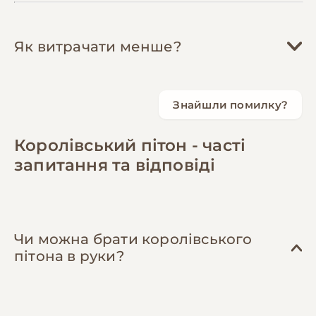
для регулярного прибирання
витрати можуть бути вищими.
виявлення паразитів або
Початкові витрати (базовий):
6,750 грн
тераріуму, безпечні для змій.
респіраторних проблем.
Субстрат:
150-300 грн/міс
Як витрачати менше?
Початкові витрати (преміум):
14,000 грн
Оновлення декору:
100-300 грн/міс
Аналіз калу на паразитів:
1 раз на рік
,
Повна заміна кокосової стружки або
300-500 грн
Щомісячні обов'язкові:
Заміна зношених укриттів, додавання
1,125 грн
паперових рушників щомісяця.
нових елементів для збагачення
Часткова заміна після кожної дефекації.
Знайшли помилку?
Рекомендується щорічна перевірка на
Купуйте заморожений корм оптом
—
Щомісячні з комфортом:
1,625 грн
середовища (амортизація).
замовляючи 20-30 щурів одразу, можна
внутрішніх паразитів, особливо якщо
Разом обов'язкові витрати:
750-1,500 грн/
Королівський пітон - часті
Ветеринарний резерв:
заощадити до 30%. Зберігайте їх у окремій
400 грн/міс
змія контактувала з іншими рептиліями.
Разом додаткові витрати:
300-700 грн/міс
міс
морозильній камері або виділеному
запитання та відповіді
Річні витрати:
~18,300 грн
(без початкових
Обробка від кліщів:
за потреби
,
200-400
відсіку.
вкладень)
грн
Використовуйте паперові рушники
замість субстрату
— це гігієнічніше,
Профілактична обробка або лікування
дешевше (100-150 грн/міс) і дозволяє
−10% на зоотовари
🎁
Чи можна брати королівського
при виявленні змієвих кліщів, що
легше контролювати стан здоров'я змії за
За промокодом E-PET
пітона в руки?
можуть з'явитися з новими тваринами
екскрементами.
або декором.
Створіть якісну теплоізоляцію тераріуму
— утепліть задню та бокові стінки
💡 Рекомендуємо відкладати
300-500 грн/
пінопластом або фольгованим