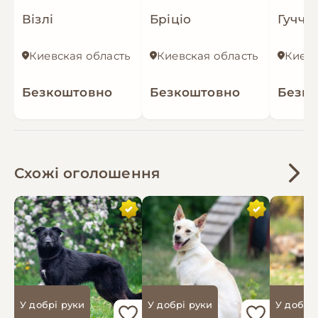
кастрований
Візлі
Бріціо
Гуччі
Киевская область
Киевская область
Киевс
Безкоштовно
Безкоштовно
Безк
Схожі оголошення
У добрі руки
У добрі руки
У добрі