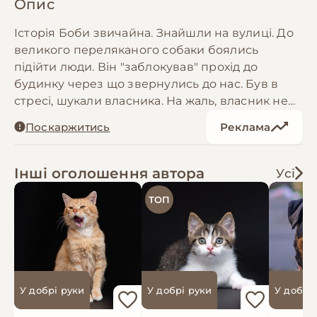
Опис
Історія Боби звичайна. Знайшли на вулиці. До
великого переляканого собаки боялись
підійти люди. Він "заблокував" прохід до
будинку через що звернулись до нас. Був в
стресі, шукали власника. На жаль, власник не
шукає сам і не реагує на наші дописи по всім
Поскаржитись
Реклама
соціальним сторінкам та дошкам оголошень.
Тож, шукаємо для Бобачкі найкращу родину.
Він лагідний до своїх, вкрай недовірливий до
Інші оголошення автора
Усі
чужих. Справно показує Хто в домі хазяїн.
ТОП
Спуску точно не дасть. Він потребує сильного
духом але лагідного, Терплячого та люблячого
партнера поруч. Бажано людину, яка знається
на малосах не з інтернету, а має власний
досвід утримання. Розумний та схильний до
навчання Пес. Умовна ДН 01.01.2025. Боба має
У добрі руки
У добрі руки
У добрі
паспорт, щеплення, чип, оброблений,