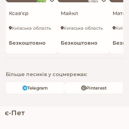
Ксав'єр
Майкл
Матео
Київська область
Київська область
Київс
Безкоштовно
Безкоштовно
Безк
Більше песиків у соцмережах:
Telegram
Pinterest
є-Пет