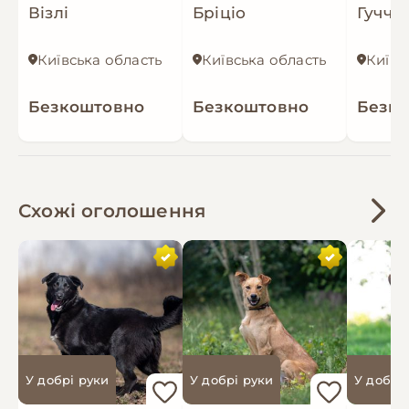
Візлі
Бріціо
Гуччі
Київська область
Київська область
Київс
Безкоштовно
Безкоштовно
Безк
Схожі оголошення
У добрі руки
У добрі руки
У добрі