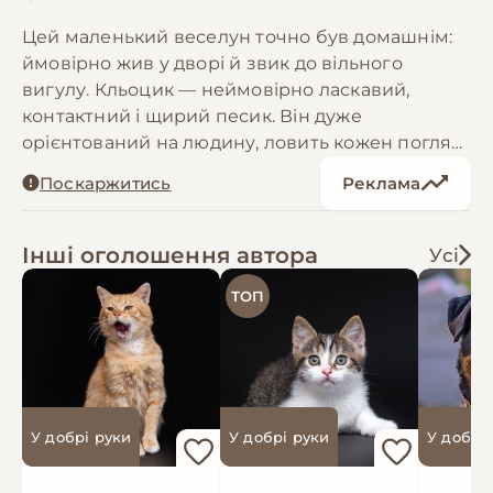
Цей маленький веселун точно був домашнім:
ймовірно жив у дворі й звик до вільного
вигулу. Кльоцик — неймовірно ласкавий,
контактний і щирий песик. Він дуже
орієнтований на людину, ловить кожен погляд
і радіє кожній хвилині поруч. При цьому він
Поскаржитись
Реклама
може охороняти своє та потребує роботи з
кінологом. Попри ці особливості, він милий і
енергійний, з кумедними вушками та очима, в
Інші оголошення автора
Усі
яких живе надія. Йому потрібен досвідчений
ТОП
власник, готовий працювати з його
поведінкою. Умовна ДН 01.01.2023. Кльоцик має
паспорт, чип, щеплення, оброблений від
паразитів. Може бути переданий за кордон
після підготовки виїзних документів
У добрі руки
У добрі руки
У добрі