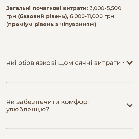
Загальні початкові витрати:
3,000-5,500
грн
(базовий рівень),
6,000-11,000 грн
(преміум рівень з чіпуванням)
Які обов'язкові щомісячні витрати?
Корм:
800-2,500 грн/міс
Як забезпечити комфорт
Витрати залежать від розміру собаки.
улюбленцю?
Дрібна порода (до 10 кг) потребує 3-4 кг
корму на місяць (800-1,200 грн на
преміум-корм), середня (10-25 кг) — 6-8
кг (1,200-1,800 грн), велика (понад 25 кг)
Ласощі:
150-400 грн/міс