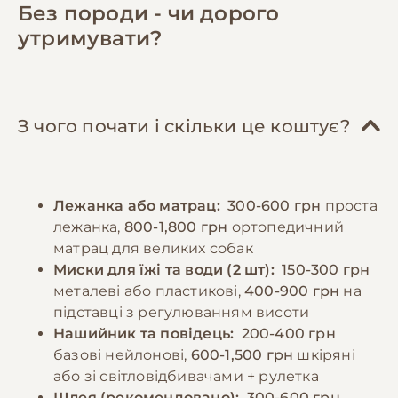
містять всі необхідні поживні речовини. При
достатньо місця для відпочинку та
Без породи - чи дорого
натуральному годуванні раціон повинен
активності, зручне спальне місце.
утримувати?
включати нежирне м'ясо (яловичина,
Соціалізація та дресирування відіграють
курятина, індичка), субпродукти, овочі,
ключову роль у формуванні врівноваженого
крупи. Важливо забезпечити достатню
характеру. Рекомендується починати
кількість білків, жирів та вуглеводів у
навчання базовим командам з раннього віку,
З чого почати і скільки це коштує?
правильному співвідношенні. Дорослих
використовуючи позитивне підкріплення.
собак рекомендується годувати 2-3 рази на
Регулярні відвідування ветеринара,
день, цуценят - частіше, відповідно до віку.
вакцинація та профілактика паразитів є
Лежанка або матрац:
300-600 грн
проста
Порції мають відповідати розміру та
обов'язковими елементами догляду.
лежанка,
800-1,800 грн
ортопедичний
енергетичним потребам собаки. Необхідно
матрац для великих собак
забезпечити постійний доступ до свіжої
−10% на зоотовари
Миски для їжі та води (2 шт):
150-300 грн
🎁
води та слідкувати за реакцією організму на
За промокодом E-PET
металеві або пластикові,
400-900 грн
на
різні продукти.
підставці з регулюванням висоти
Нашийник та повідець:
200-400 грн
базові нейлонові,
600-1,500 грн
шкіряні
−10% на зоотовари
🎁
За промокодом E-PET
або зі світловідбивачами + рулетка
Шлея (рекомендовано):
300-600 грн