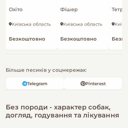
Охіто
Фішер
Тетріс
Київська область
Київська область
Київс
Безкоштовно
Безкоштовно
Безк
Більше песиків у соцмережах:
Telegram
Pinterest
Без породи - характер собак,
догляд, годування та лікування