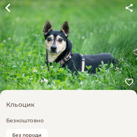
Кльоцик
Безкоштовно
Без породи