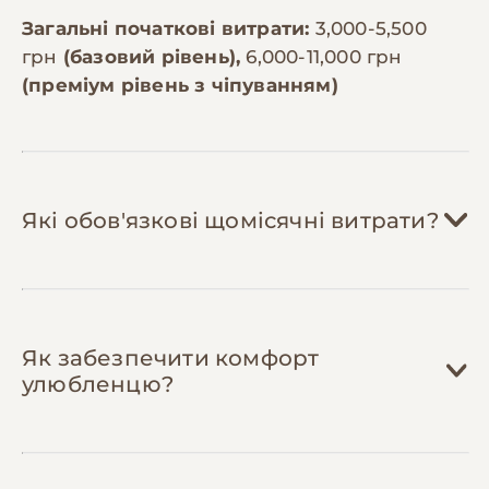
Загальні початкові витрати:
3,000-5,500
грн
(базовий рівень),
6,000-11,000 грн
(преміум рівень з чіпуванням)
Які обов'язкові щомісячні витрати?
Корм:
800-2,500 грн/міс
Як забезпечити комфорт
Витрати залежать від розміру собаки.
улюбленцю?
Дрібна порода (до 10 кг) потребує 3-4 кг
корму на місяць (800-1,200 грн на
преміум-корм), середня (10-25 кг) — 6-8
кг (1,200-1,800 грн), велика (понад 25 кг)
Ласощі:
150-400 грн/міс