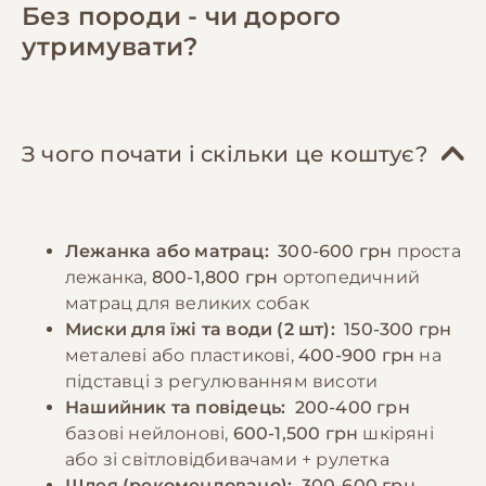
містять всі необхідні поживні речовини. При
достатньо місця для відпочинку та
Без породи - чи дорого
натуральному годуванні раціон повинен
активності, зручне спальне місце.
утримувати?
включати нежирне м'ясо (яловичина,
Соціалізація та дресирування відіграють
курятина, індичка), субпродукти, овочі,
ключову роль у формуванні врівноваженого
крупи. Важливо забезпечити достатню
характеру. Рекомендується починати
кількість білків, жирів та вуглеводів у
навчання базовим командам з раннього віку,
З чого почати і скільки це коштує?
правильному співвідношенні. Дорослих
використовуючи позитивне підкріплення.
собак рекомендується годувати 2-3 рази на
Регулярні відвідування ветеринара,
день, цуценят - частіше, відповідно до віку.
вакцинація та профілактика паразитів є
Лежанка або матрац:
300-600 грн
проста
Порції мають відповідати розміру та
обов'язковими елементами догляду.
лежанка,
800-1,800 грн
ортопедичний
енергетичним потребам собаки. Необхідно
матрац для великих собак
забезпечити постійний доступ до свіжої
−10% на зоотовари
Миски для їжі та води (2 шт):
150-300 грн
🎁
води та слідкувати за реакцією організму на
За промокодом E-PET
металеві або пластикові,
400-900 грн
на
різні продукти.
підставці з регулюванням висоти
Нашийник та повідець:
200-400 грн
базові нейлонові,
600-1,500 грн
шкіряні
−10% на зоотовари
🎁
За промокодом E-PET
або зі світловідбивачами + рулетка
Шлея (рекомендовано):
300-600 грн