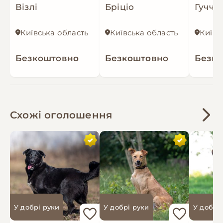
Візлі
Бріціо
Гуччі
Київська область
Київська область
Київс
Безкоштовно
Безкоштовно
Безк
Схожі оголошення
У добрі руки
У добрі руки
У добрі