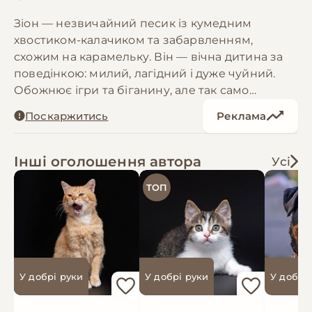
Зіон — незвичайний песик із кумедним
хвостиком-калачиком та забарвленням,
схожим на карамельку. Він — вічна дитина за
поведінкою: милий, лагідний і дуже чуйний.
Обожнює ігри та біганину, але так само
щасливий поруч із людиною — лежати на траві
Поскаржитись
Реклама
чи слухати, як ви читаєте книгу під дощем. Зіон
— це справжній друг, який дарує тепло й
радість. Йому потрібна родина, яка оцінить
Інші оголошення автора
Усі
його життєрадісність і подарує дім. Умовна ДН
ТОП
20.07.2024. Зіон має паспорт, чип, щеплення,
оброблений від паразитів. Може бути
переданий за кордон після підготовки виїзних
документів
У добрі руки
У добрі руки
У добрі