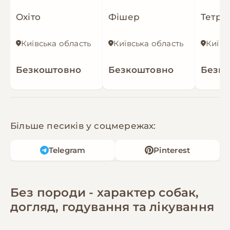
Охіто
Фішер
Тетріс
Київська область
Київська область
Київс
Безкоштовно
Безкоштовно
Безк
Більше песиків у соцмережах:
Telegram
Pinterest
Без породи - характер собак,
догляд, годування та лікування