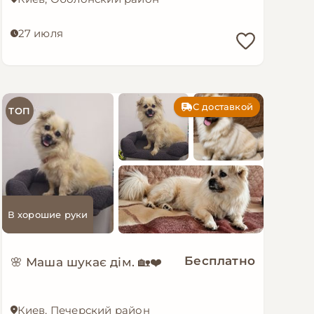
27 июля
С доставкой
ТОП
В хорошие руки
Бесплатно
🌸 Маша шукає дім. 🏡❤️
Киев, Печерский район