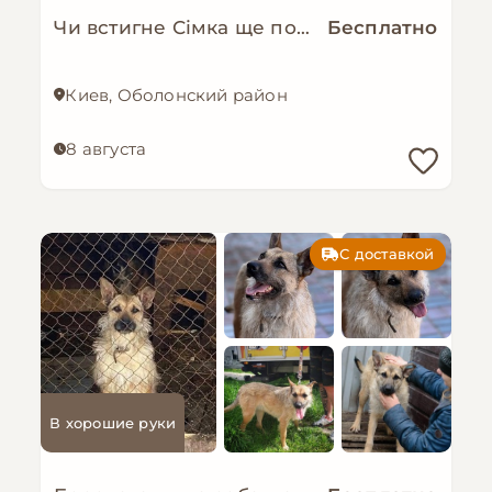
Чи встигне Сімка ще пожити в родині?
Бесплатно
Киев, Оболонский район
8 августа
С доставкой
В хорошие руки