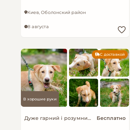
Киев, Оболонский район
8 августа
С доставкой
В хорошие руки
Дуже гарний і розумний цуцик мріє про родину!
Бесплатно