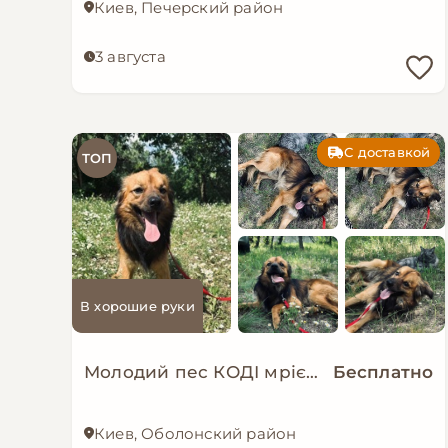
Киев, Печерский район
3 августа
С доставкой
ТОП
В хорошие руки
Молодий пес КОДІ мріє знову стати домашнім!
Бесплатно
Киев, Оболонский район