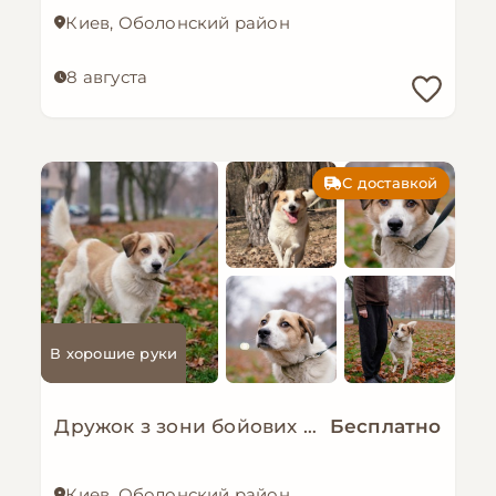
Киев, Оболонский район
8 августа
С доставкой
В хорошие руки
Дружок з зони бойових дій шукає нову родину!
Бесплатно
Киев, Оболонский район