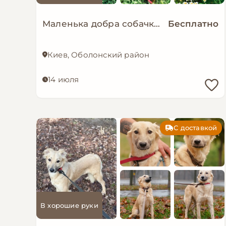
Маленька добра собачка мріє знову стати домашньою!
Бесплатно
Киев, Оболонский район
14 июля
С доставкой
В хорошие руки