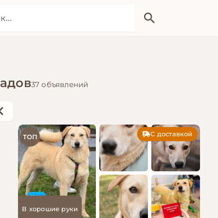
радов
37 объявлений
С доставкой
ТОП
В хорошие руки