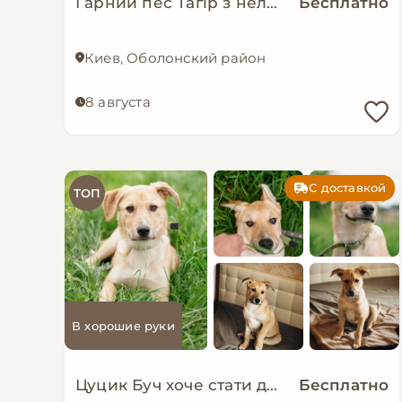
Гарний пес Тагір з нелегкою долею…
Бесплатно
Киев, Оболонский район
8 августа
С доставкой
ТОП
В хорошие руки
Цуцик Буч хоче стати домашнім!
Бесплатно