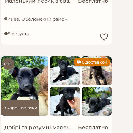
Маленький песик з евакуації мріє о родині!
Бесплатно
Киев, Оболонский район
8 августа
С доставкой
ТОП
В хорошие руки
Добрі та розумні маленькі цуценята в добрі руки!
Бесплатно