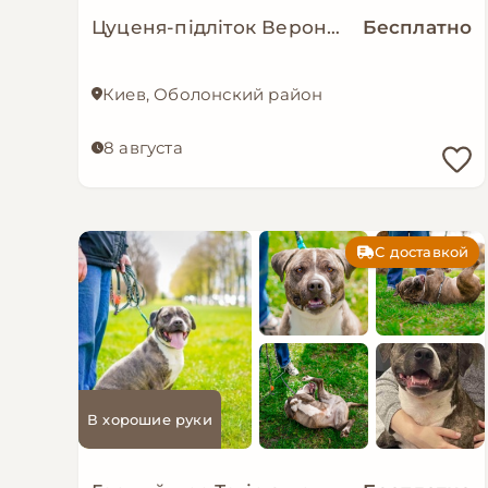
Цуценя-підліток Верона в добрі руки!
Бесплатно
Киев, Оболонский район
8 августа
С доставкой
В хорошие руки