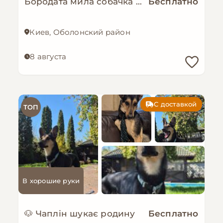
Бородата мила собачка МАЛЬВА мріє про родину!
Бесплатно
Киев, Оболонский район
8 августа
С доставкой
ТОП
В хорошие руки
🐶 Чаплін шукає родину
Бесплатно