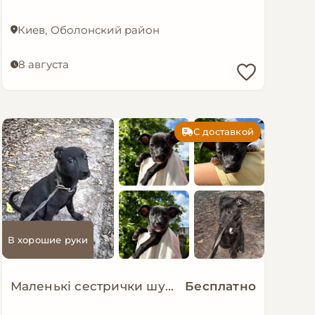
Киев, Оболонский район
8 августа
С доставкой
В хорошие руки
Маленькі сестрички шукають дім!
Бесплатно