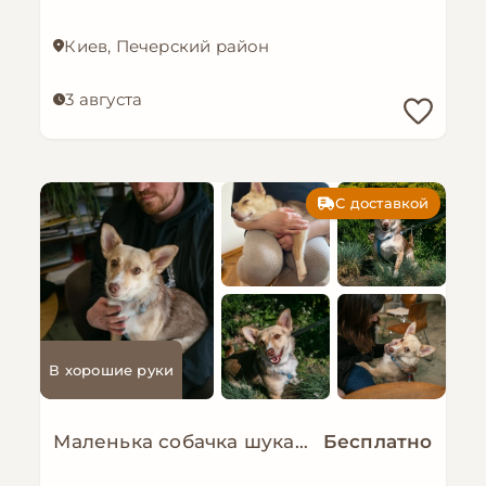
Киев, Печерский район
3 августа
С доставкой
В хорошие руки
Маленька собачка шукає люблячу і надійну родину!
Бесплатно