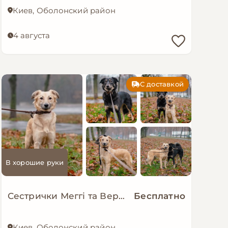
Киев, Оболонский район
4 августа
С доставкой
В хорошие руки
Сестрички Меггі та Верона мріють про родину!
Бесплатно
Киев, Оболонский район