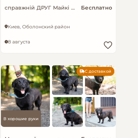
справжній ДРУГ Майкі шукає родину!
Бесплатно
Киев, Оболонский район
8 августа
С доставкой
В хорошие руки