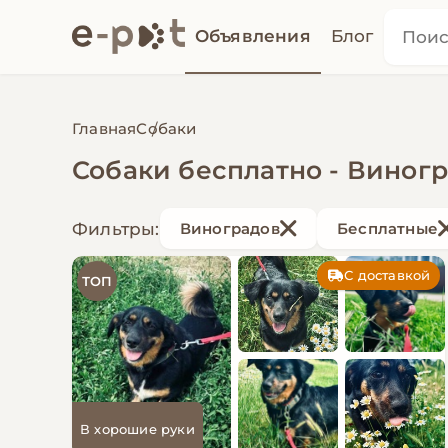
Объявления
Блог
Главная
Собаки
Собаки бесплатно - Виног
Фильтры:
Виноградов
Бесплатные
С доставкой
ТОП
В хорошие руки