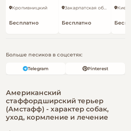
Кропивницкий
Закарпатская область
Киев
Бесплатно
Бесплатно
Беспл
Больше песиков в соцсетях:
Telegram
Pinterest
Американский
стаффордширский терьер
(Амстафф) - характер собак,
уход, кормление и лечение