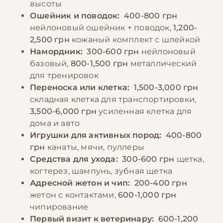
высоты
Ошейник и поводок:
400-800 грн
−10% на зоотовары
нейлоновый ошейник + поводок,
1,200-
🎁
По промокоду E-PET
2,500 грн
кожаный комплект с шлейкой
Намордник:
300-600 грн
нейлоновый
базовый,
800-1,500 грн
металлический
для тренировок
Переноска или клетка:
1,500-3,000 грн
складная клетка для транспортировки,
3,500-6,000 грн
усиленная клетка для
дома и авто
Игрушки для активных пород:
400-800
грн
канаты, мячи, пуллеры
Средства для ухода:
300-600 грн
щетка,
когтерез, шампунь, зубная щетка
Адресной жетон и чип:
200-400 грн
жетон с контактами,
600-1,000 грн
чипирование
Первый визит к ветеринару:
600-1,200