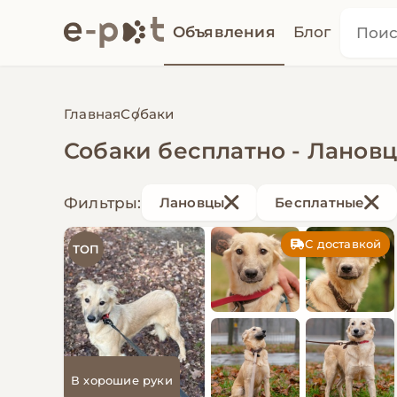
Объявления
Блог
Главная
Собаки
Собаки бесплатно - Ланов
Фильтры:
Лановцы
Бесплатные
С доставкой
ТОП
В хорошие руки