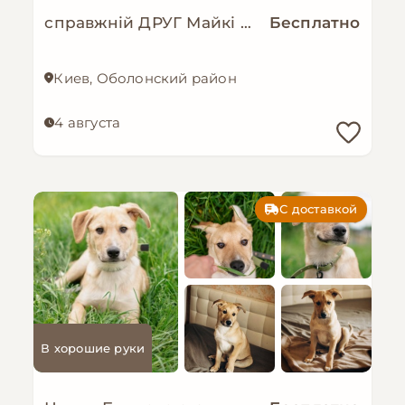
справжній ДРУГ Майкі шукає родину!
Бесплатно
Киев, Оболонский район
4 августа
С доставкой
В хорошие руки