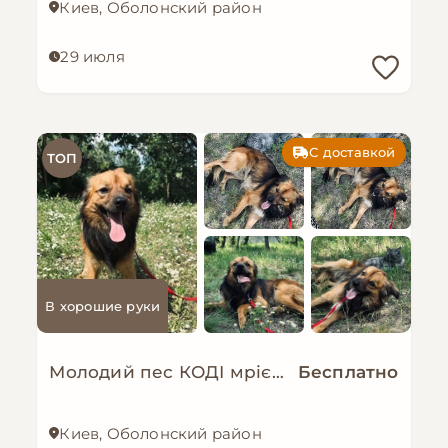
Киев, Оболонский район
29 июля
С доставкой
ТОП
В хорошие руки
Молодий пес КОДІ мріє знову стати домашнім!
Бесплатно
Киев, Оболонский район