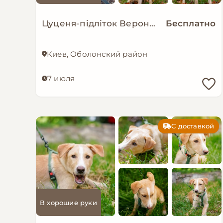
Цуценя-підліток Верона в добрі руки!
Бесплатно
Киев, Оболонский район
7 июля
С доставкой
В хорошие руки