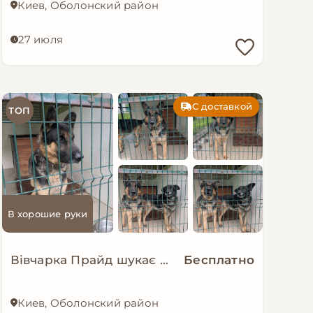
Киев, Оболонский район
27 июля
С доставкой
ТОП
В хорошие руки
Вівчарка Прайд шукає нову сім’ю!
Бесплатно
Киев, Оболонский район