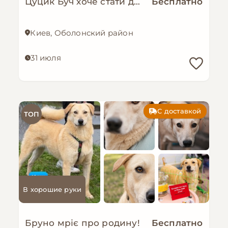
Цуцик Буч хоче стати домашнім!
Бесплатно
Киев, Оболонский район
31 июля
С доставкой
ТОП
В хорошие руки
Бруно мріє про родину!
Бесплатно