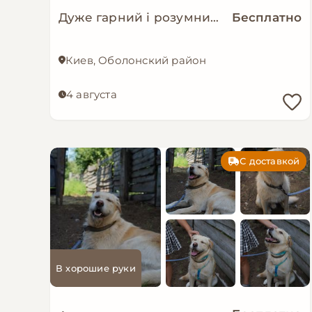
Дуже гарний і розумний цуцик мріє про родину!
Бесплатно
Киев, Оболонский район
4 августа
С доставкой
В хорошие руки