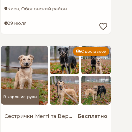
Киев, Оболонский район
29 июля
С доставкой
В хорошие руки
Сестрички Меггі та Верона мріють про родину!
Бесплатно