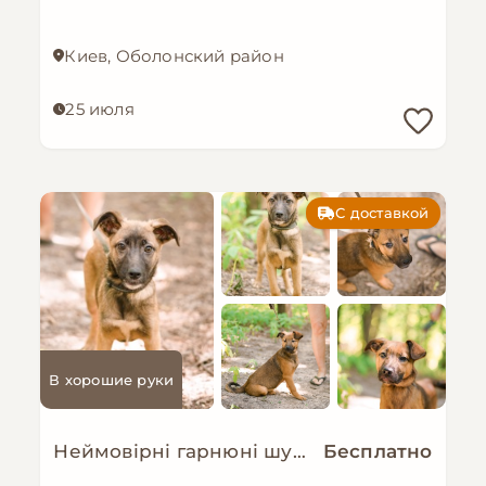
Киев, Оболонский район
25 июля
С доставкой
В хорошие руки
Неймовірні гарнюні шукають дім!
Бесплатно