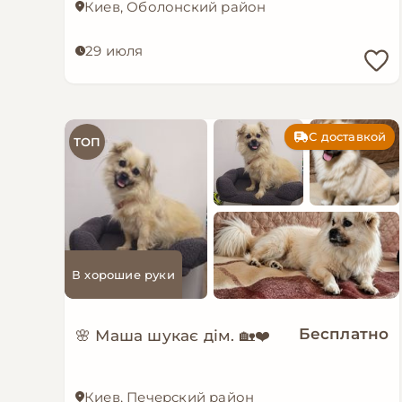
Киев, Оболонский район
29 июля
С доставкой
ТОП
В хорошие руки
Бесплатно
🌸 Маша шукає дім. 🏡❤️
Киев, Печерский район