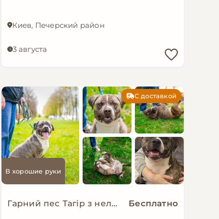
Киев, Печерский район
3 августа
С доставкой
В хорошие руки
Гарний пес Тагір з нелегкою долею…
Бесплатно