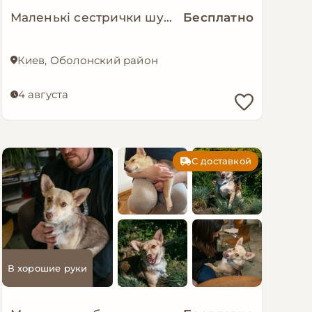
Маленькі сестрички шукають дім!
Бесплатно
Киев, Оболонский район
4 августа
С доставкой
В хорошие руки