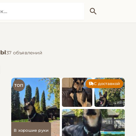
цы
37 объявлений
С доставкой
ТОП
В хорошие руки