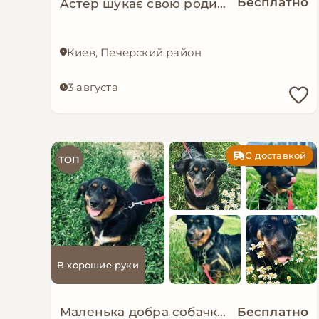
Бесплатно
Астер шукає свою родину. ❤️
Киев, Печерский район
3 августа
С доставкой
ТОП
В хорошие руки
Маленька добра собачка мріє знову стати домашньою!
Бесплатно