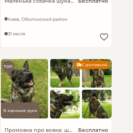
Маленька собачка шукає люблячу і надійну родину!
Бесплатно
Киев, Оболонский район
31 июля
С доставкой
ТОП
В хорошие руки
Промовка про вовка: шукаємо дім!
Бесплатно