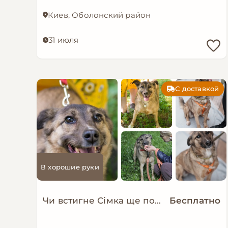
Киев, Оболонский район
31 июля
С доставкой
В хорошие руки
Чи встигне Сімка ще пожити в родині?
Бесплатно