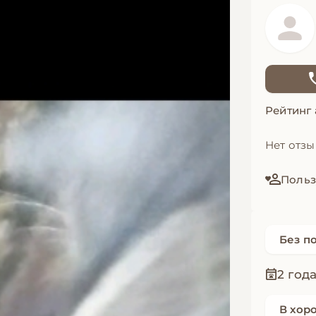
Рейтинг
Нет отз
Польз
Без п
2 год
В хор