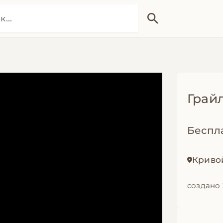
Грай
Беспл
Криво
создано 