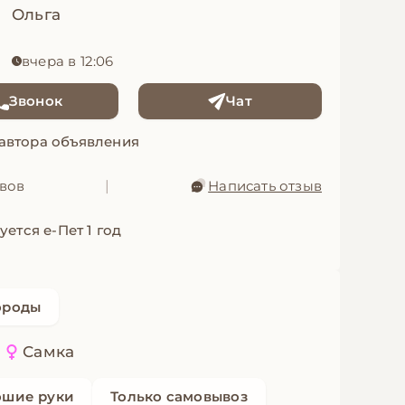
Ольга
вчера в 12:06
Звонок
Чат
 автора объявления
ывов
|
Написать отзыв
уется е-Пет 1 год
ороды
а
Самка
ошие руки
Только самовывоз