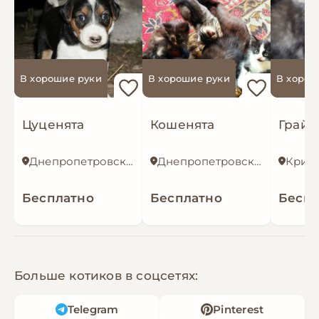
В хорошие руки
В хорошие руки
В хорош
Цуценята
Кошенята
Днепропетровская область
Днепропетровская область
Криво
Бесплатно
Бесплатно
Беспл
Больше котиков в соцсетях:
Telegram
Pinterest