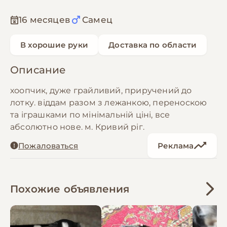
16 месяцев
Самец
В хорошие руки
Доставка по области
Описание
хоопчик, дуже грайливий, приручений до
лотку. віддам разом з лежанкою, переноскою
та іграшками по мінімальній ціні, все
абсолютно нове. м. Кривий ріг.
Пожаловаться
Реклама
Похожие объявления