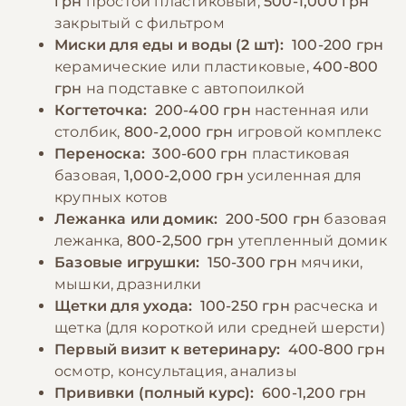
грн
простой пластиковый,
500-1,000 грн
и следить за его весом. Кормление
форме и предотвращают появление
закрытый с фильтром
взрослой кошки рекомендуется
поведенческих проблем.
Миски для еды и воды (2 шт):
100-200 грн
осуществлять 2-3 раза в день,
керамические или пластиковые,
400-800
придерживаясь установленного графика.
грн
на подставке с автопоилкой
−10% на зоотовары
🎁
Обязательно обеспечение постоянного
По промокоду E-PET
Когтеточка:
200-400 грн
настенная или
доступа к свежей чистой воде, которую
столбик,
800-2,000 грн
игровой комплекс
следует менять не реже двух раз в день.
Переноска:
300-600 грн
пластиковая
базовая,
1,000-2,000 грн
усиленная для
крупных котов
−10% на зоотовары
🎁
Лежанка или домик:
200-500 грн
базовая
По промокоду E-PET
лежанка,
800-2,500 грн
утепленный домик
Базовые игрушки:
150-300 грн
мячики,
мышки, дразнилки
Щетки для ухода:
100-250 грн
расческа и
щетка (для короткой или средней шерсти)
Первый визит к ветеринару:
400-800 грн
осмотр, консультация, анализы
Прививки (полный курс):
600-1,200 грн