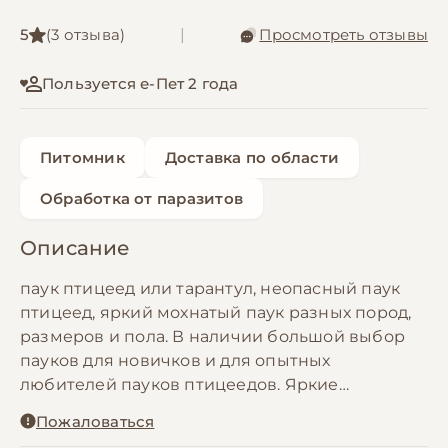
5
(3 отзыва)
|
Просмотреть отзывы
Пользуется е-Пет 2 года
Питомник
Доставка по области
Обработка от паразитов
Описание
паук птицеед или тарантул, неопасный паук
птицеед, яркий мохнатый паук разных пород,
размеров и пола. В наличии большой выбор
пауков для новичков и для опытных
любителей пауков птицеедов. Яркие
краснолапые птицееды : брахипельма смитти,
Пожаловаться
брахипельма боэми, брахипельма эмилия,