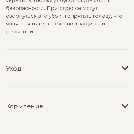
укрытиях, где могут чувствовать себя в
безопасности. При стрессе могут
свернуться в клубок и спрятать голову, что
является их естественной защитной
реакцией.
Уход
Содержание птахоїда требует создания
специальных условий в террариуме.
Кормление
Необходим просторный террариум
размером минимум 120х60х60 см для одной
особи. Температура должна
Рацион птахоїда должен состоять