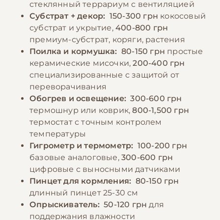
стеклянный террариум с вентиляцией
тем, чтобы змея полностью переваривала
Субстрат + декор:
150-300 грн
кокосовый
пищу перед следующим кормлением. В
−10% на зоотовары
субстрат и укрытие,
400-800 грн
🎁
террариуме всегда должна быть чистая
По промокоду E-PET
премиум-субстрат, коряги, растения
вода для питья, которую следует менять
Поилка и кормушка:
80-150 грн
простые
ежедневно.
керамические мисочки,
200-400 грн
специализированные с защитой от
переворачивания
−10% на зоотовары
🎁
Обогрев и освещение:
300-600 грн
По промокоду E-PET
термошнур или коврик,
800-1,500 грн
термостат с точным контролем
температуры
Гигрометр и термометр:
100-200 грн
базовые аналоговые,
300-600 грн
цифровые с выносными датчиками
Пинцет для кормления:
80-150 грн
длинный пинцет 25-30 см
Опрыскиватель:
50-120 грн
для
поддержания влажности