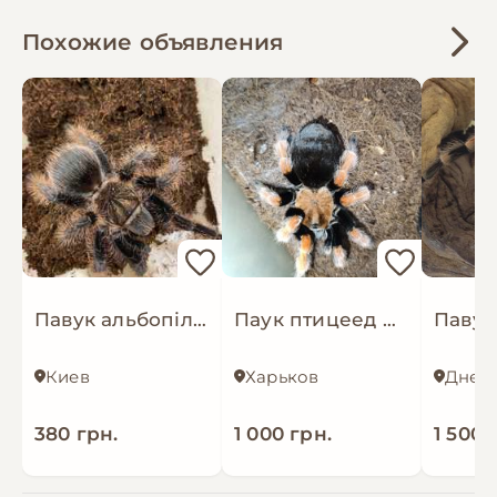
Похожие объявления
Павук альбопілосум, павучки птахоїди - Brachypelma albopilosum
Паук птицеед Brachypelma boehmei для новачків малюки
Киев
Харьков
Днеп
380 грн.
1 000 грн.
1 500 