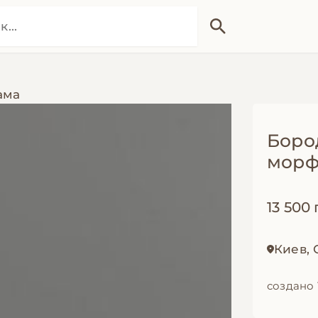
ама
Боро
морф
13 500 
Киев,
создано 