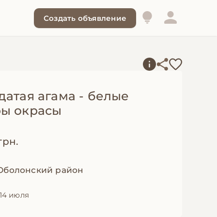
Создать объявление
датая агама - белые
ы окрасы
грн.
 Оболонский район
14 июля