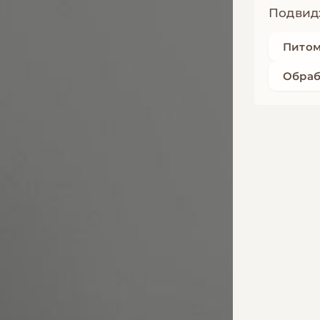
Подвид
Пито
Обраб