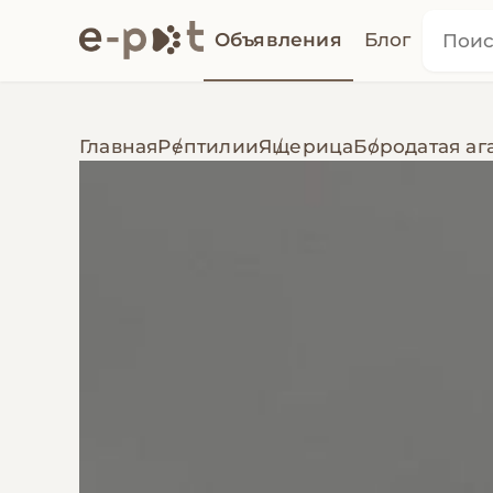
Объявления
Блог
Главная
Рептилии
Ящерица
Бородатая аг