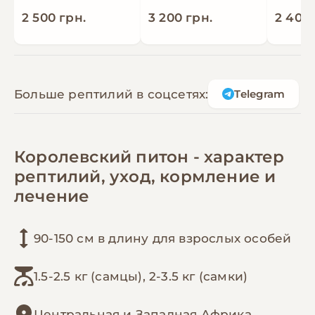
2 500 грн.
3 200 грн.
2 400 
Больше рептилий в соцсетях:
Telegram
Королевский питон - характер
рептилий, уход, кормление и
лечение
90-150 см в длину для взрослых особей
1.5-2.5 кг (самцы), 2-3.5 кг (самки)
Центральная и Западная Африка