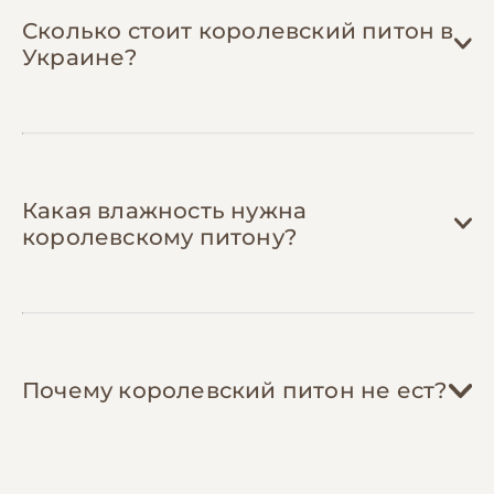
пластикового контейнера
— вместо
Сколько стоит королевский питон в
покупки специальных устройств (500-
Украине?
1,200 грн) используйте обычный
контейнер с отверстиями и влажным
мхом для помощи в линьке.
Какая влажность нужна
королевскому питону?
Почему королевский питон не ест?