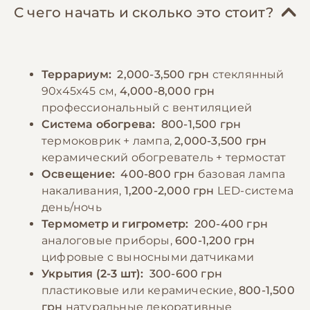
толщину тела змеи в самом широком месте.
Необходимо регулярно проводить уборку
С чего начать и сколько это стоит?
Некоторые особи могут отказываться от
террариума, менять воду в поилке и
пищи в период размножения или при
следить за показателями температуры и
неподходящих условиях содержания. В
влажности. Линька происходит каждые 4-6
Террариум:
2,000-3,500 грн
стеклянный
таких случаях важно проверить параметры
недель, в это время важно обеспечить
90x45x45 см,
4,000-8,000 грн
террариума и обратиться к ветеринару при
повышенную влажность и шероховатые
профессиональный с вентиляцией
длительном отказе от пищи. После
поверхности для облегчения процесса.
Система обогрева:
800-1,500 грн
кормления необходимо обеспечить змее
термоковрик + лампа,
2,000-3,500 грн
покой в течение 24-48 часов для
керамический обогреватель + термостат
−10% на зоотовары
🎁
нормального переваривания пищи.
По промокоду E-PET
Освещение:
400-800 грн
базовая лампа
накаливания,
1,200-2,000 грн
LED-система
день/ночь
−10% на зоотовары
🎁
По промокоду E-PET
Термометр и гигрометр:
200-400 грн
аналоговые приборы,
600-1,200 грн
цифровые с выносными датчиками
Укрытия (2-3 шт):
300-600 грн
пластиковые или керамические,
800-1,500
грн
натуральные декоративные