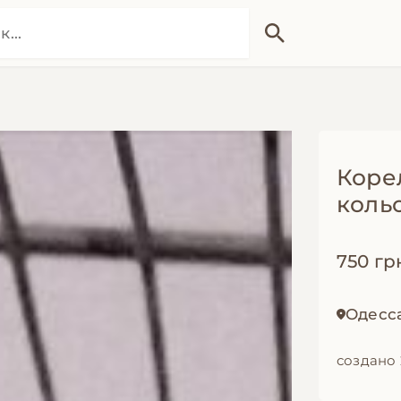
Корел
кольо
750 гр
Одесс
создано 