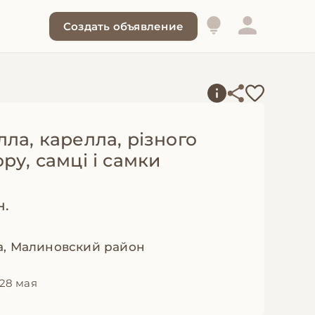
Создать объявление
ла, карелла, різного
ру, самці і самки
н.
а, Малиновский район
28 мая