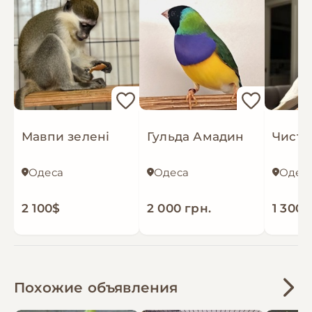
Мавпи зелені
Гульда Амадин
Одеса
Одеса
Одес
2 100$
2 000 грн.
1 300 
Похожие объявления