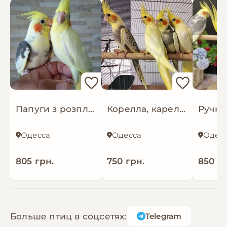
Папуги з розплідника Корелла ручні, папуги, що говорять
Корелла, карелла, різного кольору, самці і самки
Одесса
Одесса
Одес
805 грн.
750 грн.
850 гр
Больше птиц в соцсетях:
Telegram