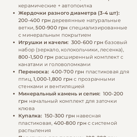
🎁
использовать минеральные камни и
По промокоду E-PET
керамические + автопоилка
кальциевые добавки для поддержания
Жердочки разного диаметра (3-4 шт):
здоровья клюва и костей. Категорически
200-400 грн
деревянные натуральные
запрещено кормить птиц авокадо,
ветки,
500-900 грн
специализированные
шоколадом, кофе и солеными продуктами.
с минеральным покрытием
Игрушки и качели:
300-600 грн
базовый
набор (зеркало, колокольчики, лесенка),
−10% на зоотовары
🎁
800-1,500 грн
расширенный комплект с
По промокоду E-PET
канатами и головоломками
Переноска:
400-700 грн
пластиковая для
птиц,
1,000-1,800 грн
с прозрачными
стенками и вентиляцией
Минеральный камень и сепия:
100-200
грн
начальный комплект для заточки
клюва
Купалка:
150-300 грн
навесная
пластиковая,
400-800 грн
с системой
распыления