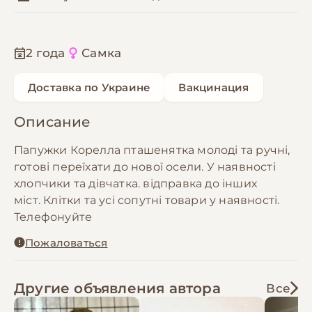
2 года
Самка
Доставка по Украине
Вакцинация
Описание
Папужки Корелла пташенятка молоді та ручні,
готові переїхати до нової осели. У наявності
хлопчики та дівчатка. відправка до інших
міст. Клітки та усі сопутні товари у наявності.
Телефонуйте
Пожаловаться
Другие объявления автора
Все