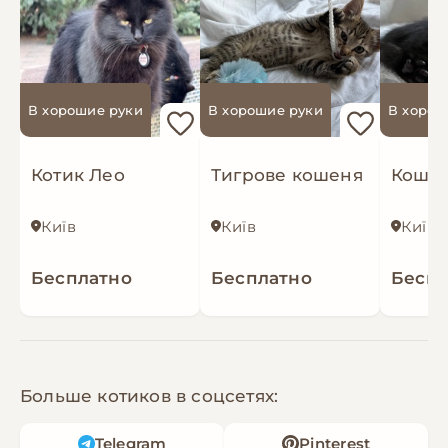
В хорошие руки
В хорошие руки
В хорош
Котик Лео
Тигрове кошеня
Київ
Київ
Київ
Бесплатно
Бесплатно
Беспл
Больше котиков в соцсетях:
Telegram
Pinterest