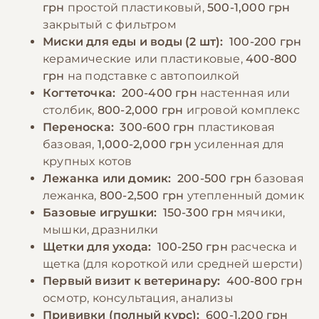
грн
простой пластиковый,
500-1,000 грн
и следить за его весом. Кормление
форме и предотвращают появление
закрытый с фильтром
взрослой кошки рекомендуется
поведенческих проблем.
Миски для еды и воды (2 шт):
100-200 грн
осуществлять 2-3 раза в день,
керамические или пластиковые,
400-800
придерживаясь установленного графика.
грн
на подставке с автопоилкой
−10% на зоотовары
🎁
Обязательно обеспечение постоянного
По промокоду E-PET
Когтеточка:
200-400 грн
настенная или
доступа к свежей чистой воде, которую
столбик,
800-2,000 грн
игровой комплекс
следует менять не реже двух раз в день.
Переноска:
300-600 грн
пластиковая
базовая,
1,000-2,000 грн
усиленная для
крупных котов
−10% на зоотовары
🎁
Лежанка или домик:
200-500 грн
базовая
По промокоду E-PET
лежанка,
800-2,500 грн
утепленный домик
Базовые игрушки:
150-300 грн
мячики,
мышки, дразнилки
Щетки для ухода:
100-250 грн
расческа и
щетка (для короткой или средней шерсти)
Первый визит к ветеринару:
400-800 грн
осмотр, консультация, анализы
Прививки (полный курс):
600-1,200 грн