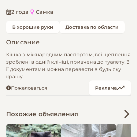
2 года
Самка
В хорошие руки
Доставка по области
Описание
Кішка з міжнародним паспортом, всі щеплення
зроблені в одній клініці, привчена до туалету. З
її документами можна перевести в будь яку
країну
Пожаловаться
Реклама
Похожие объявления