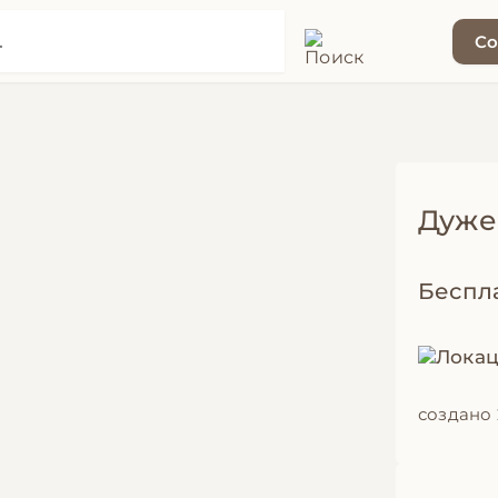
Со
Дуже 
Беспл
создано 