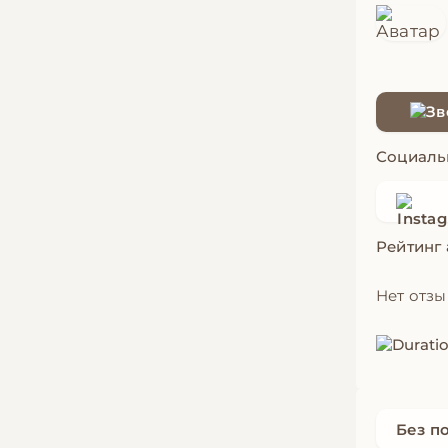
Социаль
Рейтинг
Нет отз
Без п