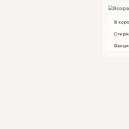
В хор
Стери
Вакци