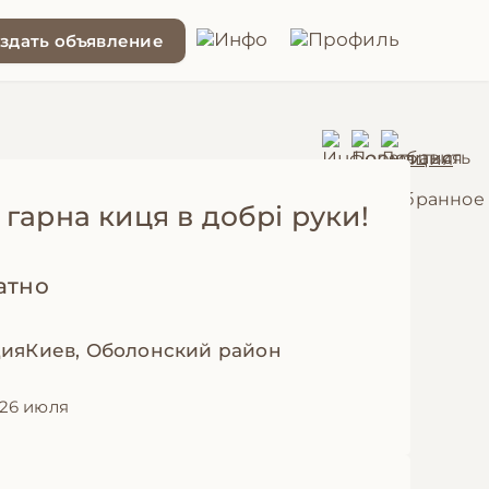
здать объявление
гарна киця в добрі руки!
атно
Киев, Оболонский район
26 июля