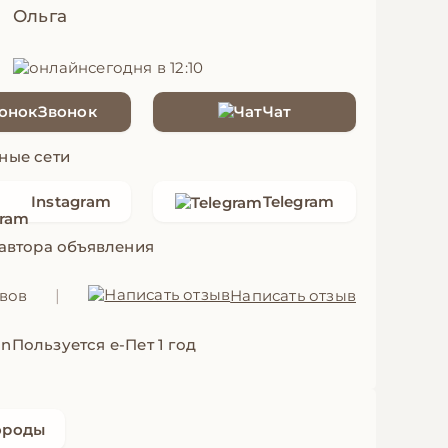
Ольга
сегодня в 12:10
Звонок
Чат
ные сети
Instagram
Telegram
 автора объявления
ывов
|
Написать отзыв
Пользуется е-Пет 1 год
ороды