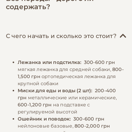
натуральном кормлении рацион должен
продолжительность которых зависит от
содержать?
включать нежирное мясо (говядина, курица,
возраста и энергичности питомца.
индейка), субпродукты, рыбу, крупы (рис,
Дворняги обычно неприхотливы в
гречка), овощи и кисломолочные продукты.
содержании, но нуждаются в теплом и
Важно соблюдать режим кормления –
сухом месте для отдыха, защищенном от
С чего начать и сколько это стоит?
взрослых собак обычно кормят 2 раза в
сквозняков. Необходимо обеспечить
день, щенков – 3-4 раза. Порции следует
питомца игрушками для физической и
рассчитывать индивидуально, исходя из
умственной стимуляции. Важным аспектом
Лежанка или подстилка:
300-600 грн
размера и активности собаки, избегая как
является социализация и базовое обучение
мягкая лежанка для средней собаки,
800-
перекармливания, так и недокорма.
командам, которое поможет сформировать
1,500 грн
ортопедическая лежанка для
Необходимо обеспечить постоянный доступ
послушную и уравновешенную собаку.
крупной собаки
к свежей воде. Беспородным собакам также
Миски для еды и воды (2 шт):
200-400
можно давать витаминно-минеральные
грн
металлические или керамические,
−10% на зоотовары
🎁
добавки после консультации с
По промокоду E-PET
600-1,200 грн
на подставке с
ветеринаром.
регулируемой высотой
Ошейник и поводок:
300-600 грн
нейлоновые базовые,
800-2,000 грн
−10% на зоотовары
🎁