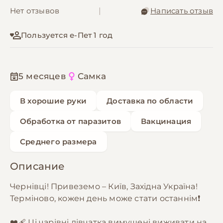
Нет отзывов
|
Написать отзыв
Пользуется е-Пет 1 год
5 месяцев
Самка
В хорошие руки
Доставка по области
Обработка от паразитов
Вакцинация
Среднего размера
Описание
Чернівці! Привеземо – Київ, Західна Україна!
Терміново, кожен день може стати останнім❗
❤️‍🩹 Ці чарівні дівчатка вимушені виживати на