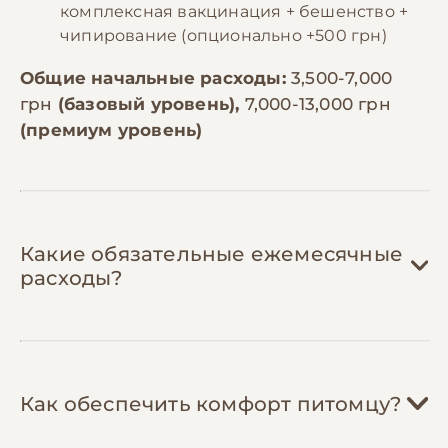
комплексная вакцинация + бешенство +
чипирование (опционально +500 грн)
Общие начальные расходы:
3,500-7,000
грн
(базовый уровень),
7,000-13,000 грн
(премиум уровень)
Какие обязательные ежемесячные
расходы?
Корм:
800-2,500 грн/мес
Как обеспечить комфорт питомцу?
Для маленькой собаки (до 10 кг) нужно
60-100г сухого корма в день, для