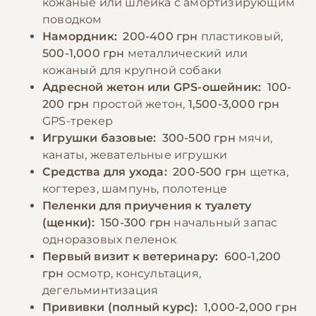
кожаные или шлейка с амортизирующим
По промокоду E-PET
поводком
Намордник:
200-400 грн
пластиковый,
500-1,000 грн
металлический или
кожаный для крупной собаки
Адресной жетон или GPS-ошейник:
100-
200 грн
простой жетон,
1,500-3,000 грн
GPS-трекер
Игрушки базовые:
300-500 грн
мячи,
канаты, жевательные игрушки
Средства для ухода:
200-500 грн
щетка,
когтерез, шампунь, полотенце
Пеленки для приучения к туалету
(щенки):
150-300 грн
начальный запас
одноразовых пеленок
Первый визит к ветеринару:
600-1,200
грн
осмотр, консультация,
дегельминтизация
Прививки (полный курс):
1,000-2,000 грн