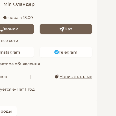
Мія Фландер
вчера в 18:00
Звонок
Чат
ные сети
Instagram
Telegram
 автора объявления
ывов
|
Написать отзыв
уется е-Пет 1 год
ороды