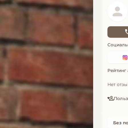
Социаль
Рейтинг
Нет отз
Польз
Без п