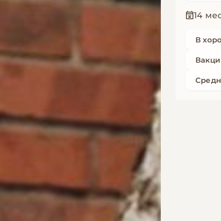
14 ме
В хор
Вакци
Средн