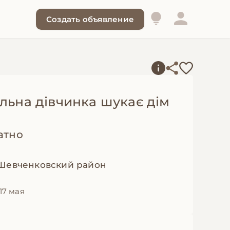
Создать объявление
льна дівчинка шукає дім
атно
 Шевченковский район
17 мая