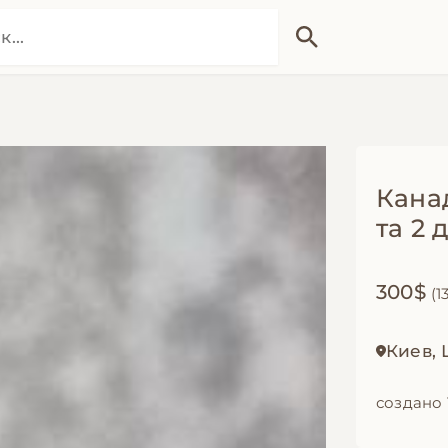
Кана
та 2 
300$
(1
Киев,
создано 