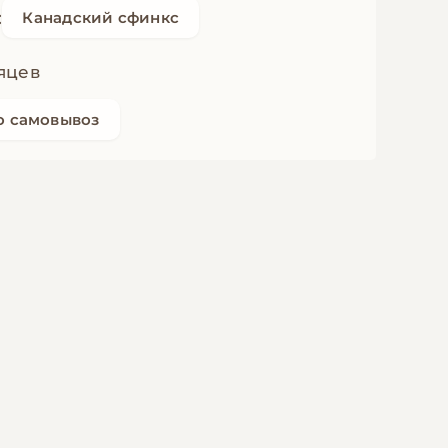
:
Канадский сфинкс
яцев
о самовывоз