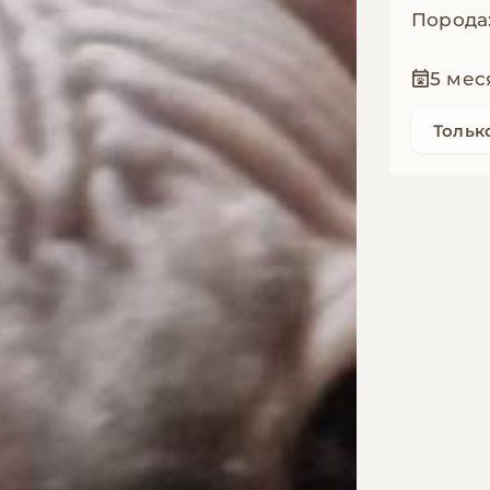
Порода
5 мес
Тольк