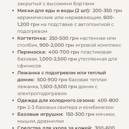
как она склонна к солнечным ожогам.
закрытый с высокими бортами
небольшими порциями 4-5 раз в день, так
Миски для еды и воды (2 шт):
200-350 грн
как эта порода склонна к перееданию.
−10% на зоотовары
керамические или нержавеющие,
600-
🎁
Необходимо обеспечить постоянный доступ
По промокоду E-PET
1,200 грн
на подставке с автопоилкой с
к свежей воде и следить за её
подогревом
температурой – она не должна быть
Когтеточка:
250-500 грн
настенная или
слишком холодной.
столбик,
900-2,000 грн
игровой комплекс
Переноска:
400-700 грн
пластиковая
базовая,
1,000-2,500 грн
утепленная для
−10% на зоотовары
🎁
сфинксов
По промокоду E-PET
Лежанка с подогревом или теплый
домик:
500-900 грн
базовая теплая
лежанка,
1,500-3,500 грн
домик с
электроподогревом
Одежда для холодного сезона:
400-800
грн
2-3 базовых свитера и комбинезон
Базовые игрушки:
150-300 грн
мячики,
мышки, дразнилки
Средства для ухода за кожей:
300-600