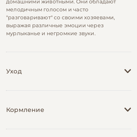
домашними животными. Они обладают
мелодичным голосом и часто
"разговаривают" со своими хозяевами,
выражая различные эмоции через
мурлыканье и негромкие звуки.
Уход
Уход за канадским сфинксом имеет свои
особенности из-за отсутствия шерстного
Кормление
покрова. Кожа этих кошек нуждается в
регулярном очищении – необходимо
протирать её влажной салфеткой 1-2 раза в