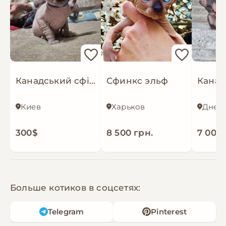
Канадський сфінкс: 4 хлопчики та 2 дівчинки. Бронювання!
Сфинкс эльф
Киев
Харьков
Днеп
300$
8 500 грн.
7 000 
Больше котиков в соцсетях:
Telegram
Pinterest