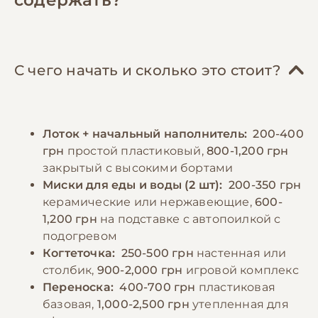
(курица, индейка, кролик, телятина),
накапливается больше серы, чем у обычных
которое необходимо давать в сыром или
кошек. Когти следует подстригать каждые
слегка проваренном виде. Также важно
10-14 дней. В холодное время года
включать в рацион морскую рыбу, богатую
необходимо обеспечить сфинкса теплой
С чего начать и сколько это стоит?
омега-3 жирными кислотами, которые
одеждой для прогулок и поддерживать
благотворно влияют на состояние кожи.
комфортную температуру в доме (не ниже
Яйца, творог и кисломолочные продукты
23-25°C). Также важно защищать кожу
Лоток + начальный наполнитель:
200-400
должны присутствовать в меню 2-3 раза в
питомца от прямых солнечных лучей, так
грн
простой пластиковый,
800-1,200 грн
неделю. Кормить сфинкса следует
как она склонна к солнечным ожогам.
закрытый с высокими бортами
небольшими порциями 4-5 раз в день, так
Миски для еды и воды (2 шт):
200-350 грн
как эта порода склонна к перееданию.
−10% на зоотовары
керамические или нержавеющие,
600-
🎁
Необходимо обеспечить постоянный доступ
По промокоду E-PET
1,200 грн
на подставке с автопоилкой с
к свежей воде и следить за её
подогревом
температурой – она не должна быть
Когтеточка:
250-500 грн
настенная или
слишком холодной.
столбик,
900-2,000 грн
игровой комплекс
Переноска:
400-700 грн
пластиковая
базовая,
1,000-2,500 грн
утепленная для
−10% на зоотовары
🎁