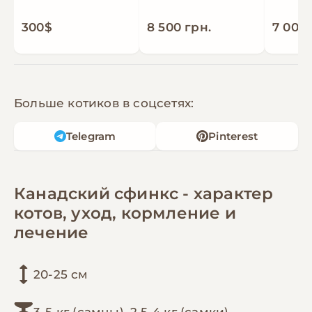
300$
8 500 грн.
7 000 
Больше котиков в соцсетях:
Telegram
Pinterest
Канадский сфинкс - характер
котов, уход, кормление и
лечение
20-25 см
3-5 кг (самцы), 2,5-4 кг (самки)