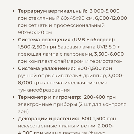
добавки. Насекомых следует предлагать в
Особое внимание следует уделять системе
Террариум вертикальный:
3,000-5,000
разное время дня и в разных местах
поения - хамелеоны не пьют из стоячих
грн
стеклянный 60x45x90 см,
6,000-12,000
террариума, что стимулирует естественное
источников воды, поэтому необходимо
грн
сетчатый профессиональный
поведение охоты. Необходимо следить за
организовать капельную систему или
90x60x120 см
размером добычи - слишком крупные
регулярное опрыскивание листьев
Система освещения (UVB + обогрев):
насекомые могут быть опасны для
растений.
1,500-2,500 грн
базовая лампа UVB 5.0 +
хамелеона. В рацион можно периодически
греющая лампа с патронами,
3,500-6,000
включать мелких мягкотелых гусениц и
грн
комплект с таймером и термостатом
−10% на зоотовары
🎁
бабочек.
Система увлажнения:
800-1,500 грн
По промокоду E-PET
ручной опрыскиватель + дриппер,
3,000-
8,000 грн
автоматическая система
−10% на зоотовары
🎁
туманообразования
По промокоду E-PET
Термометр и гигрометр:
200-400 грн
электронные приборы (2 шт для контроля
зон)
Декорации и растения:
800-1,500 грн
искусственные лианы и ветки,
2,000-
4,000 грн
живые растения (фикус,