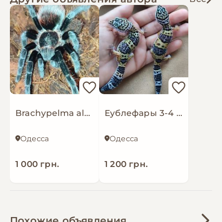
Brachypelma albapilosum, vagans, emilia
Еублефары 3-4 месяца
Одесса
Одесса
1 000 грн.
1 200 грн.
Похожие объявления