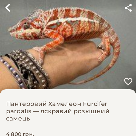
Пантеровий Хамелеон Furcifer
pardalis — яскравий розкішний
самець
4 800 грн.