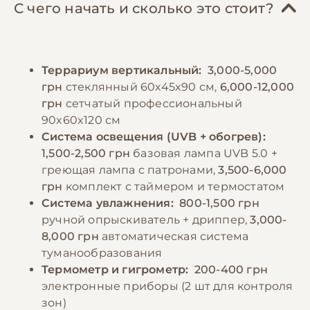
добавкой непосредственно перед
укрытий. Важно регулярно проводить
С чего начать и сколько это стоит?
кормлением. Дважды в неделю необходимо
уборку террариума, удаляя продукты
использовать комплексные витаминные
жизнедеятельности и остатки пищи.
добавки. Насекомых следует предлагать в
Особое внимание следует уделять системе
Террариум вертикальный:
3,000-5,000
разное время дня и в разных местах
поения - хамелеоны не пьют из стоячих
грн
стеклянный 60x45x90 см,
6,000-12,000
террариума, что стимулирует естественное
источников воды, поэтому необходимо
грн
сетчатый профессиональный
поведение охоты. Необходимо следить за
организовать капельную систему или
90x60x120 см
размером добычи - слишком крупные
регулярное опрыскивание листьев
Система освещения (UVB + обогрев):
насекомые могут быть опасны для
растений.
1,500-2,500 грн
базовая лампа UVB 5.0 +
хамелеона. В рацион можно периодически
греющая лампа с патронами,
3,500-6,000
включать мелких мягкотелых гусениц и
грн
комплект с таймером и термостатом
−10% на зоотовары
🎁
бабочек.
Система увлажнения:
800-1,500 грн
По промокоду E-PET
ручной опрыскиватель + дриппер,
3,000-
8,000 грн
автоматическая система
−10% на зоотовары
🎁
туманообразования
По промокоду E-PET
Термометр и гигрометр:
200-400 грн
электронные приборы (2 шт для контроля
зон)