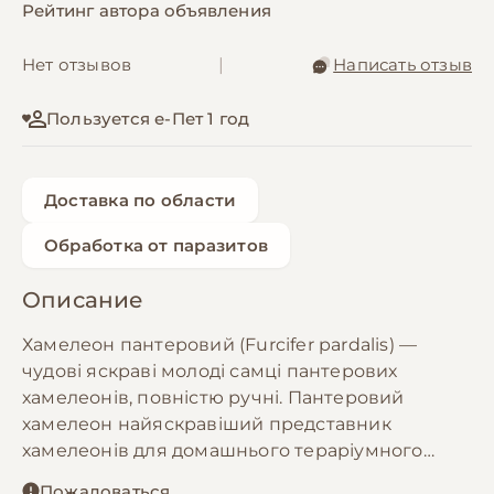
Рейтинг автора объявления
Нет отзывов
|
Написать отзыв
Пользуется е-Пет 1 год
Доставка по области
Обработка от паразитов
Описание
Хамелеон пантеровий (Furcifer pardalis) —
чудові яскраві молоді самці пантерових
хамелеонів, повністю ручні. Пантеровий
хамелеон найяскравіший представник
хамелеонів для домашнього тераріумного
утимання має широку палітру кольорів і
Пожаловаться