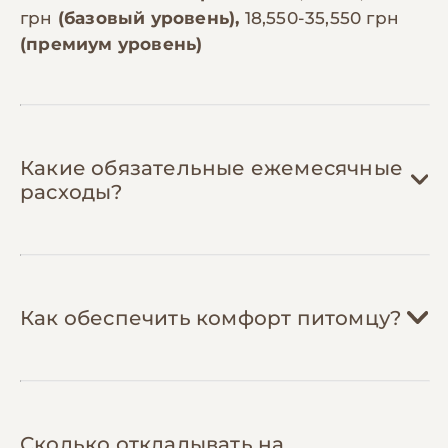
грн
(базовый уровень),
18,550-35,550 грн
(премиум уровень)
Какие обязательные ежемесячные
расходы?
Кормовые насекомые:
1,200-2,000 грн/
мес
Как обеспечить комфорт питомцу?
Пантеровые хамелеоны питаются
живыми насекомыми: сверчки (150-200
грн за 100 шт), тараканы дубиа (200-300
Витамины и минералы:
200-400 грн/мес
грн за 50 шт), мучные черви. Взрослой
Сколько откладывать на