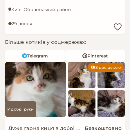
Київ, Оболонський район
29 липня
Більше котиків у соцмережах:
Telegram
Pinterest
З доставкою
У добрі руки
Дуже гарна киця в добрі руки!
Безкоштовно