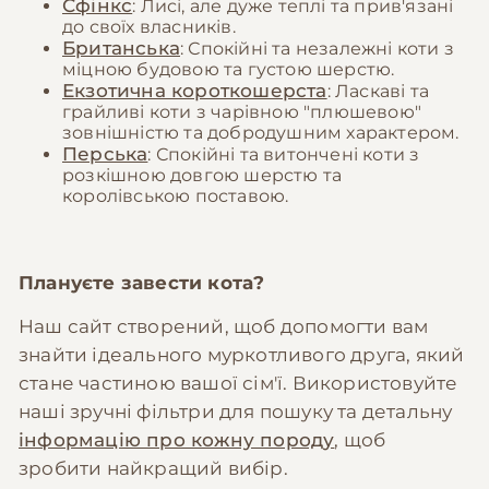
Сфінкс
: Лисі, але дуже теплі та прив'язані
до своїх власників.
Британська
: Спокійні та незалежні коти з
міцною будовою та густою шерстю.
Екзотична короткошерста
: Ласкаві та
грайливі коти з чарівною "плюшевою"
зовнішністю та добродушним характером.
Перська
: Спокійні та витончені коти з
розкішною довгою шерстю та
королівською поставою.
Плануєте завести кота?
Наш сайт створений, щоб допомогти вам
знайти ідеального муркотливого друга, який
стане частиною вашої сім'ї. Використовуйте
наші зручні фільтри для пошуку та детальну
інформацію про кожну породу
, щоб
зробити найкращий вибір.