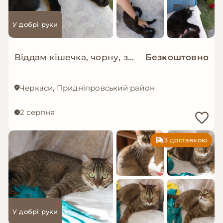
У добрі руки
Віддам кішечка, чорну, зеленооку
Безкоштовно
Черкаси, Придніпровський район
2 серпня
З доставкою
У добрі руки