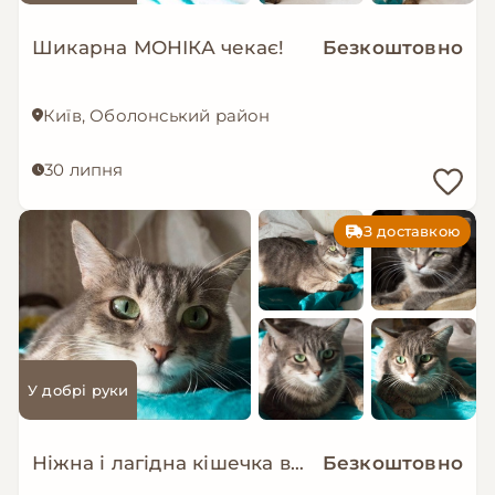
Шикарна МОНІКА чекає!
Безкоштовно
Київ, Оболонський район
30 липня
З доставкою
У добрі руки
Ніжна і лагідна кішечка в добрі руки!
Безкоштовно