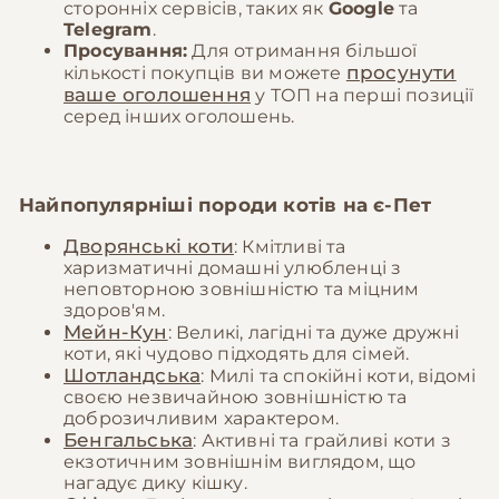
сторонніх сервісів, таких як
Google
та
Telegram
.
Просування:
Для отримання більшої
просунути
кількості покупців ви можете
ваше оголошення
у ТОП на перші позиції
серед інших оголошень.
Найпопулярніші породи котів на
є-Пет
Дворянські коти
: Кмітливі та
харизматичні домашні улюбленці з
неповторною зовнішністю та міцним
здоров'ям.
Мейн-Кун
: Великі, лагідні та дуже дружні
коти, які чудово підходять для сімей.
Шотландська
: Милі та спокійні коти, відомі
своєю незвичайною зовнішністю та
доброзичливим характером.
Бенгальська
: Активні та грайливі коти з
екзотичним зовнішнім виглядом, що
нагадує дику кішку.