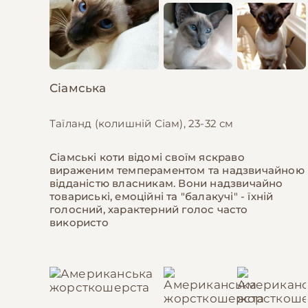
Сіамська
Таїланд (колишній Сіам), 23-32 см
Сіамські коти відомі своїм яскраво
вираженим темпераментом та надзвичайною
відданістю власникам. Вони надзвичайно
товариські, емоційні та "балакучі" - їхній
голосний, характерний голос часто
використо