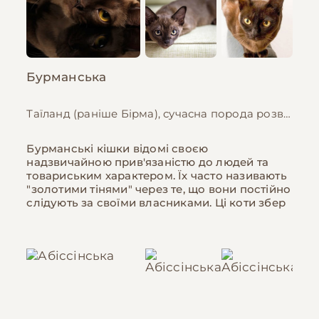
Бурманська
Таїланд (раніше Бірма), сучасна порода розвинута в США, 23-25 см
Бурманські кішки відомі своєю
надзвичайною прив'язаністю до людей та
товариським характером. Їх часто називають
"золотими тінями" через те, що вони постійно
слідують за своїми власниками. Ці коти збер