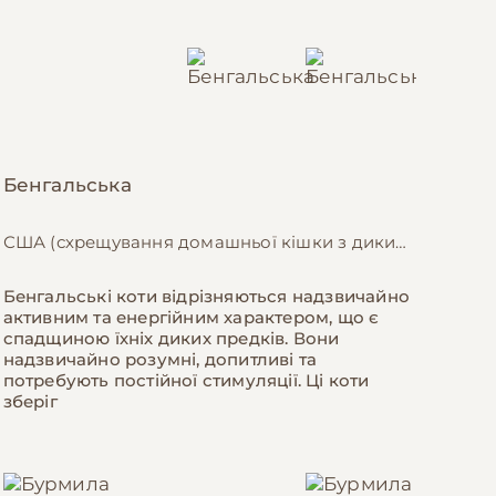
Бенгальська
США (схрещування домашньої кішки з диким азійським леопардовим котом), 20-25 см
Бенгальські коти відрізняються надзвичайно
активним та енергійним характером, що є
спадщиною їхніх диких предків. Вони
надзвичайно розумні, допитливі та
потребують постійної стимуляції. Ці коти
зберіг