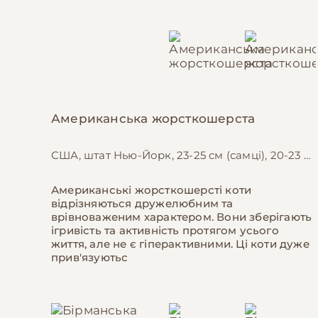
Американська жорсткошерста
США, штат Нью-Йорк, 23-25 см (самці), 20-23 см (самки)
Американські жорсткошерсті коти
відрізняються дружелюбним та
врівноваженим характером. Вони зберігають
ігривість та активність протягом усього
життя, але не є гіперактивними. Ці коти дуже
прив'язуютьс