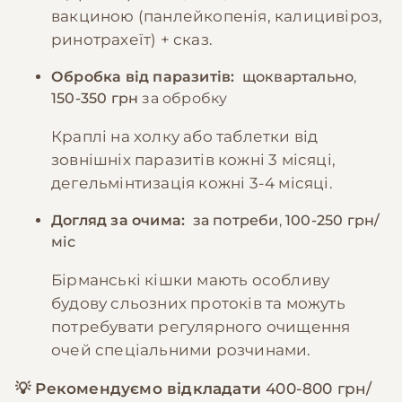
вакциною (панлейкопенія, калицивіроз,
ринотрахеїт) + сказ.
Обробка від паразитів:
щоквартально
,
150-350 грн
за обробку
Краплі на холку або таблетки від
зовнішніх паразитів кожні 3 місяці,
дегельмінтизація кожні 3-4 місяці.
Догляд за очима:
за потреби
,
100-250 грн/
міс
Бірманські кішки мають особливу
будову сльозних протоків та можуть
потребувати регулярного очищення
очей спеціальними розчинами.
💡 Рекомендуємо відкладати
400-800 грн/