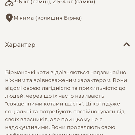
3-6 кг (самці), 2.5-4 кг (самки)
М'янма (колишня Бірма)
Характер
Бірманські коти відрізняються надзвичайно
ніжним та врівноваженим характером. Вони
відомі своєю лагідністю та прихильністю до
людей, через що їх часто називають
"священними котами щастя". Ці коти дуже
соціальні та потребують постійної уваги від
своїх власників, але при цьому не є
надокучливими. Вони проявляють свою
любов тихим та м'яким муркотінням,