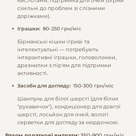
кислотами, підтримка для очей (бірми
схильні до проблем зі слізними
доріжками).
Іграшки:
80-250 грн/міс
Бірманські кішки ігриві та
інтелектуальні — потребують
інтерактивні іграшки, головоломки,
дразнилки з пір'ям для підтримки
активності.
Засоби для догляду:
150-300 грн/міс
Шампунь для білої шерсті (для білих
"рукавичок"), кондиціонер для довгої
шерсті, лосьйон для очей, вологі
серветки для догляду за мордочкою.
Разом додаткові витрати:
350-900 грн/міс