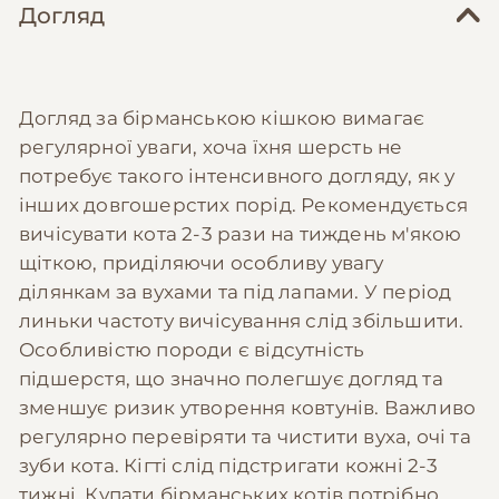
Догляд
Догляд за бірманською кішкою вимагає
регулярної уваги, хоча їхня шерсть не
потребує такого інтенсивного догляду, як у
інших довгошерстих порід. Рекомендується
вичісувати кота 2-3 рази на тиждень м'якою
щіткою, приділяючи особливу увагу
ділянкам за вухами та під лапами. У період
линьки частоту вичісування слід збільшити.
Особливістю породи є відсутність
підшерстя, що значно полегшує догляд та
зменшує ризик утворення ковтунів. Важливо
регулярно перевіряти та чистити вуха, очі та
зуби кота. Кігті слід підстригати кожні 2-3
тижні. Купати бірманських котів потрібно