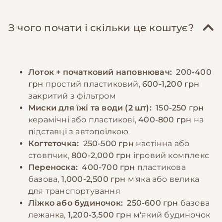
З чого почати і скільки це коштує?
Лоток + початковий наповнювач:
200-400
грн
простий пластиковий,
600-1,200 грн
закритий з фільтром
Миски для їжі та води (2 шт):
150-250 грн
керамічні або пластикові,
400-800 грн
на
підставці з автопоїлкою
Когтеточка:
250-500 грн
настінна або
стовпчик,
800-2,000 грн
ігровий комплекс
Переноска:
400-700 грн
пластикова
базова,
1,000-2,500 грн
м'яка або велика
для транспортування
Ліжко або будиночок:
250-600 грн
базова
лежанка,
1,200-3,500 грн
м'який будиночок