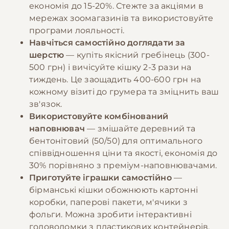
економія до 15-20%. Стежте за акціями в
мережах зоомагазинів та використовуйте
програми лояльності.
Навчіться самостійно доглядати за
шерстю
— купіть якісний гребінець (300-
500 грн) і вичісуйте кішку 2-3 рази на
тиждень. Це заощадить 400-600 грн на
кожному візиті до грумера та зміцнить ваш
зв'язок.
Використовуйте комбінований
наповнювач
— змішайте деревний та
бентонітовий (50/50) для оптимального
співвідношення ціни та якості, економія до
30% порівняно з преміум-наповнювачами.
Приготуйте іграшки самостійно
—
бірманські кішки обожнюють картонні
коробки, паперові пакети, м'ячики з
фольги. Можна зробити інтерактивні
головоломки з пластикових контейнерів.