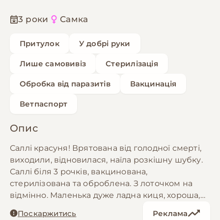
3 роки
Самка
Притулок
У добрі руки
Лише самовивіз
Стерилізація
Обробка від паразитів
Вакцинація
Ветпаспорт
Опис
Саллі красуня! Врятована від голодної смерті,
виходили, відновилася, наїла розкішну шубку.
Саллі біля 3 рочків, вакцинована,
стерилізована та оброблена. З лоточком на
відмінно. Маленька дуже ладна киця, хороша,
розумна! В міру допитлива та грайлива.
Поскаржитись
Реклама
Обожнює гладитися, коли її чешуть і