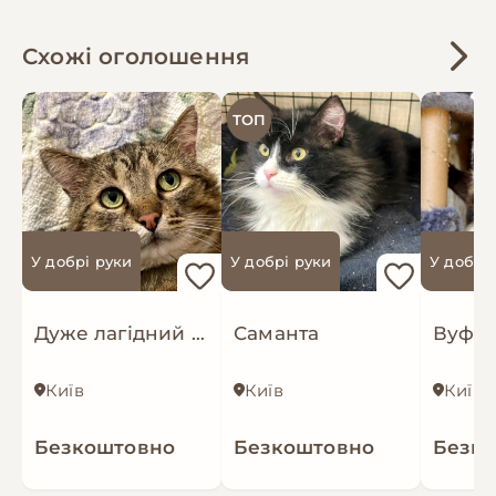
Схожі оголошення
ТОП
У добрі руки
У добрі руки
У добрі
Дуже лагідний Байрон
Саманта
Вуфі
Київ
Київ
Київ
Безкоштовно
Безкоштовно
Безк