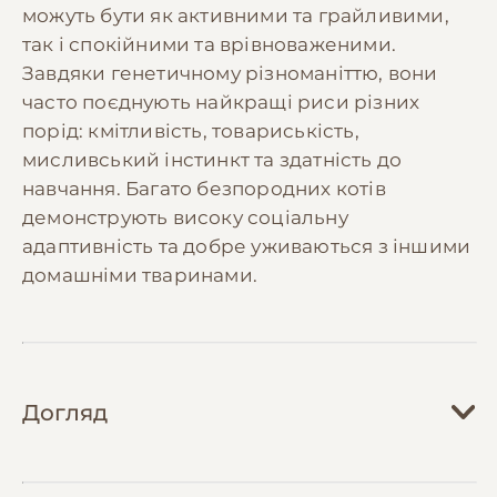
можуть бути як активними та грайливими,
так і спокійними та врівноваженими.
Завдяки генетичному різноманіттю, вони
часто поєднують найкращі риси різних
порід: кмітливість, товариськість,
мисливський інстинкт та здатність до
навчання. Багато безпородних котів
демонструють високу соціальну
адаптивність та добре уживаються з іншими
домашніми тваринами.
Догляд