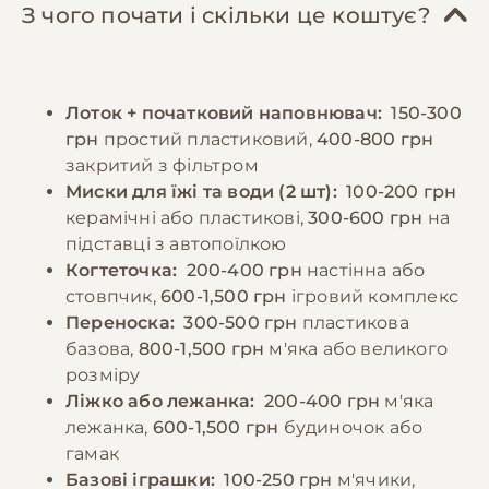
раціону, субпродукти, варені яєчні жовтки
Особливу увагу слід приділяти
З чого почати і скільки це коштує?
та невелику кількість овочів. Важливо
психологічному комфорту тварини,
забезпечити постійний доступ до свіжої
забезпечуючи достатньо уваги та
води. Дорослих котів рекомендується
спілкування. Регулярні ігри та фізична
Лоток + початковий наповнювач:
150-300
годувати 2-3 рази на день, дотримуючись
активність необхідні для підтримки здоров'я
грн
простий пластиковий,
400-800 грн
регулярного режиму. Потрібно уникати
та запобігання поведінковим проблемам.
закритий з фільтром
годування зі столу та продуктів, які можуть
Миски для їжі та води (2 шт):
100-200 грн
бути шкідливими для котів. При зміні типу
−10% на зоотовари
керамічні або пластикові,
300-600 грн
на
🎁
корму необхідно робити це поступово
За промокодом E-PET
підставці з автопоїлкою
протягом 7-10 днів. Важливо спостерігати за
Когтеточка:
200-400 грн
настінна або
реакцією кота на їжу та коригувати раціон
стовпчик,
600-1,500 грн
ігровий комплекс
за необхідності.
Переноска:
300-500 грн
пластикова
базова,
800-1,500 грн
м'яка або великого
розміру
−10% на зоотовари
🎁
Ліжко або лежанка:
200-400 грн
м'яка
За промокодом E-PET
лежанка,
600-1,500 грн
будиночок або
гамак
Базові іграшки:
100-250 грн
м'ячики,