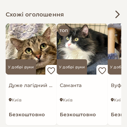
Схожі оголошення
ТОП
У добрі руки
У добрі руки
У добрі
Дуже лагідний Байрон
Саманта
Вуфі
Київ
Київ
Київ
Безкоштовно
Безкоштовно
Безк