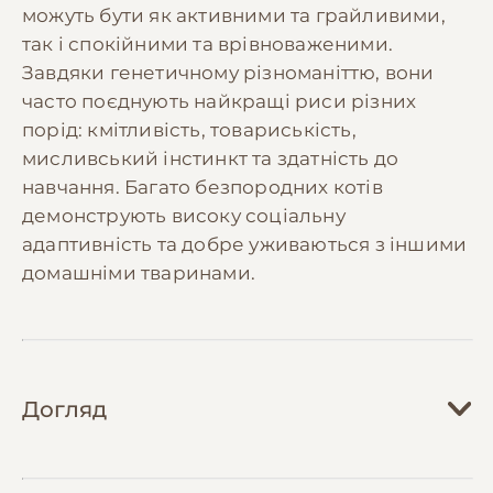
можуть бути як активними та грайливими,
так і спокійними та врівноваженими.
Завдяки генетичному різноманіттю, вони
часто поєднують найкращі риси різних
порід: кмітливість, товариськість,
мисливський інстинкт та здатність до
навчання. Багато безпородних котів
демонструють високу соціальну
адаптивність та добре уживаються з іншими
домашніми тваринами.
Догляд