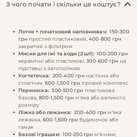
раціону, субпродукти, варені яєчні жовтки
Особливу увагу слід приділяти
З чого почати і скільки це коштує?
та невелику кількість овочів. Важливо
психологічному комфорту тварини,
забезпечити постійний доступ до свіжої
забезпечуючи достатньо уваги та
води. Дорослих котів рекомендується
спілкування. Регулярні ігри та фізична
Лоток + початковий наповнювач:
150-300
годувати 2-3 рази на день, дотримуючись
активність необхідні для підтримки здоров'я
грн
простий пластиковий,
400-800 грн
регулярного режиму. Потрібно уникати
та запобігання поведінковим проблемам.
закритий з фільтром
годування зі столу та продуктів, які можуть
Миски для їжі та води (2 шт):
100-200 грн
бути шкідливими для котів. При зміні типу
−10% на зоотовари
керамічні або пластикові,
300-600 грн
на
🎁
корму необхідно робити це поступово
За промокодом E-PET
підставці з автопоїлкою
протягом 7-10 днів. Важливо спостерігати за
Когтеточка:
200-400 грн
настінна або
реакцією кота на їжу та коригувати раціон
стовпчик,
600-1,500 грн
ігровий комплекс
за необхідності.
Переноска:
300-500 грн
пластикова
базова,
800-1,500 грн
м'яка або великого
розміру
−10% на зоотовари
🎁
Ліжко або лежанка:
200-400 грн
м'яка
За промокодом E-PET
лежанка,
600-1,500 грн
будиночок або
гамак
Базові іграшки:
100-250 грн
м'ячики,