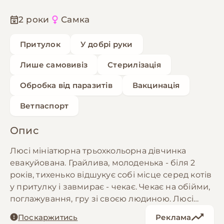
2 роки
Самка
Притулок
У добрі руки
Лише самовивіз
Стерилізація
Обробка від паразитів
Вакцинація
Ветпаспорт
Опис
Люсі мініатюрна трьохкольорна дівчинка
евакуйована. Грайлива, молоденька - біля 2
років, тихенько відшукує собі місце серед котів
у притулку і завмирає - чекає. Чекає на обійми,
поглажування, гру зі своєю людиною. Люсі
стерилізована, вакцинована та оброблена. З
Поскаржитись
Реклама
лоточком на відмінно. А ще Люсі дуже ніжна та